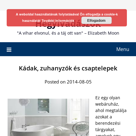
Skip
to
A weboldal használatának folytatásával Ön elfogadja a cookie-k
content
Hegyivadászok
Elfogadom
használatát
További információk
"A vihar elvonul, és a táj ott van" – Elizabeth Moon
Menu
Kádak, zuhanyzók és csaptelepek
Posted on 2014-08-05
Ez egy olyan
webáruház,
ahol megtalálja
azokat a
berendezési
tárgyakat,
amelyek egy