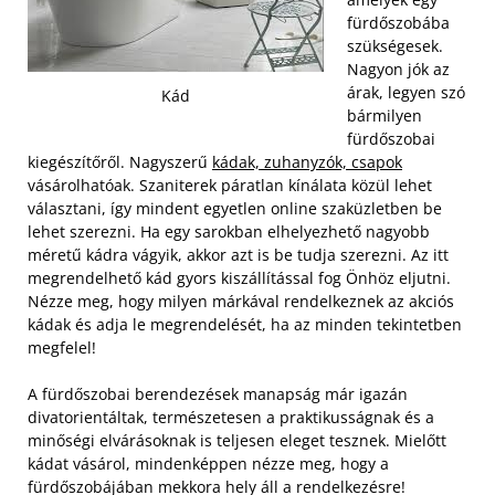
fürdőszobába
szükségesek.
Nagyon jók az
árak, legyen szó
Kád
bármilyen
fürdőszobai
kiegészítőről. Nagyszerű
kádak, zuhanyzók, csapok
vásárolhatóak. Szaniterek páratlan kínálata közül lehet
választani, így mindent egyetlen online szaküzletben be
lehet szerezni. Ha egy sarokban elhelyezhető nagyobb
méretű kádra vágyik, akkor azt is be tudja szerezni. Az itt
megrendelhető kád gyors kiszállítással fog Önhöz eljutni.
Nézze meg, hogy milyen márkával rendelkeznek az akciós
kádak és adja le megrendelését, ha az minden tekintetben
megfelel!
A fürdőszobai berendezések manapság már igazán
divatorientáltak, természetesen a praktikusságnak és a
minőségi elvárásoknak is teljesen eleget tesznek. Mielőtt
kádat vásárol, mindenképpen nézze meg, hogy a
fürdőszobájában mekkora hely áll a rendelkezésre!