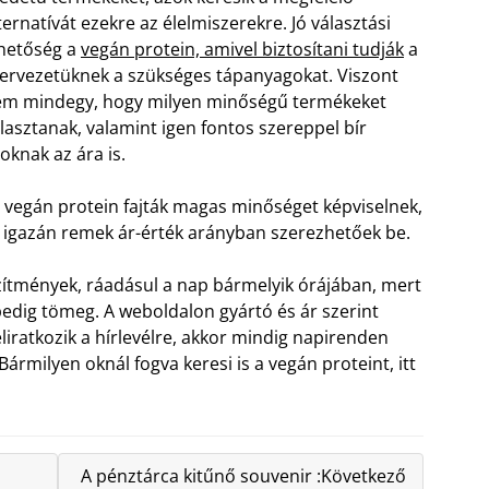
ternatívát ezekre az élelmiszerekre. Jó választási
hetőség a
vegán protein, amivel biztosítani tudják
a
ervezetüknek a szükséges tápanyagokat. Viszont
m mindegy, hogy milyen minőségű termékeket
lasztanak, valamint igen fontos szereppel bír
oknak az ára is.
vegán protein fajták magas minőséget képviselnek,
l igazán remek ár-érték arányban szerezhetőek be.
zítmények, ráadásul a nap bármelyik órájában, mert
dig tömeg. A weboldalon gyártó és ár szerint
eliratkozik a hírlevélre, akkor mindig napirenden
 Bármilyen oknál fogva keresi is a vegán proteint, itt
A pénztárca kitűnő souvenir :Következő