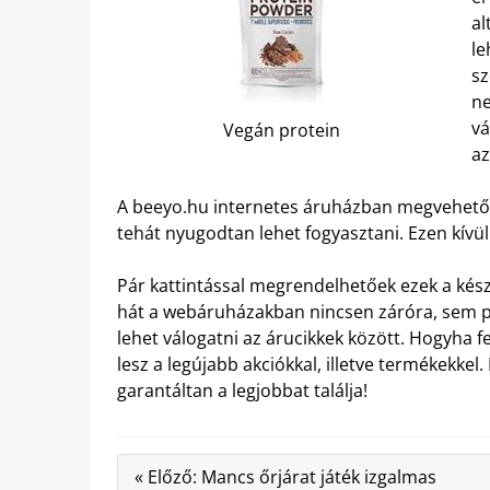
al
le
sz
ne
vá
Vegán protein
az
A beeyo.hu internetes áruházban megvehető 
tehát nyugodtan lehet fogyasztani. Ezen kívü
Pár kattintással megrendelhetőek ezek a kés
hát a webáruházakban nincsen záróra, sem pe
lehet válogatni az árucikkek között. Hogyha f
lesz a legújabb akciókkal, illetve termékekkel.
garantáltan a legjobbat találja!
« Előző: Mancs őrjárat játék izgalmas