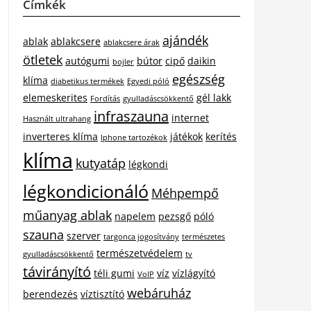
Címkék
ajándék
ablak
ablakcsere
ablakcsere árak
ötletek
autógumi
bútor
cipő
daikin
bojler
egészség
klíma
diabetikus termékek
Egyedi póló
elemeskerites
gél lakk
Fordítás
gyulladáscsökkentő
infraszauna
internet
Használt ultrahang
inverteres klíma
játékok
kerítés
Iphone tartozékok
klíma
kutyatáp
légkondi
légkondicionáló
Méhpempő
műanyag ablak
napelem
pezsgő
póló
szauna
szerver
targonca jogosítvány
természetes
természetvédelem
gyulladáscsökkentő
tv
távirányító
téli gumi
víz
vízlágyító
VoIP
webáruház
berendezés
víztisztító