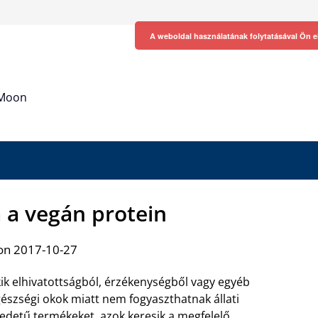
A weboldal használatának folytatásával Ön e
h Moon
a a vegán protein
on 2017-10-27
ik elhivatottságból, érzékenységből vagy egyéb
észségi okok miatt nem fogyaszthatnak állati
edetű termékeket, azok keresik a megfelelő