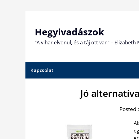
Skip
to
content
Hegyivadászok
"A vihar elvonul, és a táj ott van" – Elizabet
Kapcsolat
Jó alternatív
Posted 
Ak
eg
er