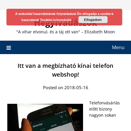
Skip
to
A weboldal használatának folytatásával Ön elfogadja a cookie-k
content
Hegyivadászok
Elfogadom
használatát
További információk
"A vihar elvonul, és a táj ott van" – Elizabeth Moon
Menu
Itt van a megbízható kínai telefon
webshop!
Posted on 2018-05-16
Telefonvásárlás
előtt bizony
nagyon sokan