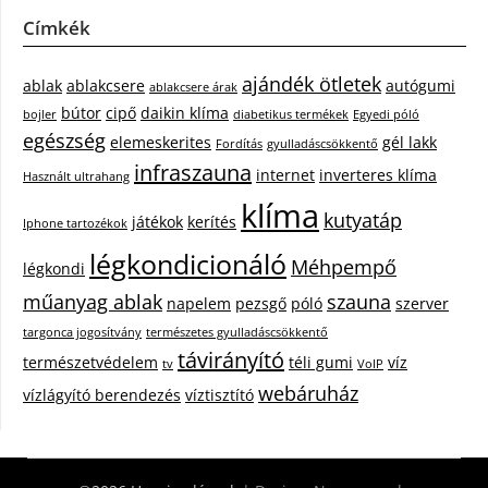
Címkék
ajándék ötletek
ablak
ablakcsere
autógumi
ablakcsere árak
bútor
cipő
daikin klíma
bojler
diabetikus termékek
Egyedi póló
egészség
elemeskerites
gél lakk
Fordítás
gyulladáscsökkentő
infraszauna
internet
inverteres klíma
Használt ultrahang
klíma
kutyatáp
játékok
kerítés
Iphone tartozékok
légkondicionáló
Méhpempő
légkondi
műanyag ablak
szauna
napelem
pezsgő
póló
szerver
targonca jogosítvány
természetes gyulladáscsökkentő
távirányító
természetvédelem
téli gumi
víz
tv
VoIP
webáruház
vízlágyító berendezés
víztisztító