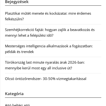
Bejegyzések
Plasztikai műtét menete és kockázatai: mire érdemes
felkészülni?
Szemhéjkorrekció fajtái: hogyan zajlik a beavatkozás és
mennyi lehet a felépülési idő?
Mesterséges intelligencia alkalmazások a fogászatban:
példák és trendek
Törökország last minute nyaralás árak 2026-ban:
mennyibe kerül most egy all inclusive út?
Olcsó öntözőrendszer- 30-50% vízmegtakarítással
Kategória
Ajtó beltéri ajtó