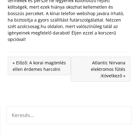
termékek és persze ne legyenek különböző rejtett
költségek, mert ezek hiánya okozhat kellemetlen és
bosszús perceket. A kínai telefon webshop javára írható,
ha biztosítja a gyors szállítást futárszolgálattal. Nézzen
szét azolcsosag.hu oldalon, mert valószínűleg talál az
igényeinek megfelelő darabot! Éljen ezzel a korszerű
opcióval!
« Előző: A korai magömlés
Atlantic Nirvana
ellen érdemes harcolni
elektromos fűtés
:Következő »
KERESÉS: