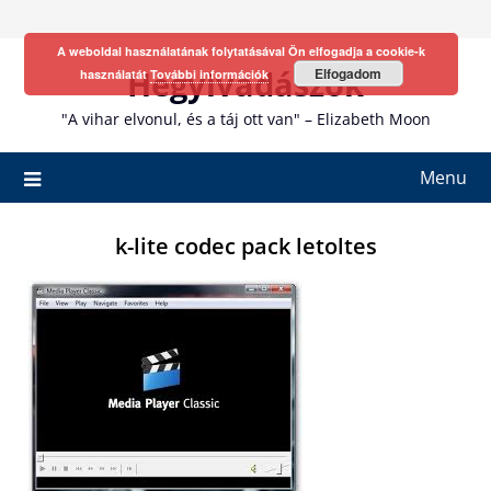
Skip
to
A weboldal használatának folytatásával Ön elfogadja a cookie-k
content
Hegyivadászok
Elfogadom
használatát
További információk
"A vihar elvonul, és a táj ott van" – Elizabeth Moon
Menu
k-lite codec pack letoltes