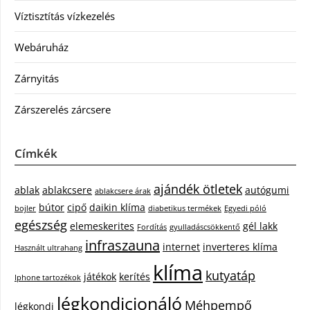
Víztisztítás vízkezelés
Webáruház
Zárnyitás
Zárszerelés zárcsere
Címkék
ajándék ötletek
ablak
ablakcsere
autógumi
ablakcsere árak
bútor
cipő
daikin klíma
bojler
diabetikus termékek
Egyedi póló
egészség
elemeskerites
gél lakk
Fordítás
gyulladáscsökkentő
infraszauna
internet
inverteres klíma
Használt ultrahang
klíma
kutyatáp
játékok
kerítés
Iphone tartozékok
légkondicionáló
Méhpempő
légkondi