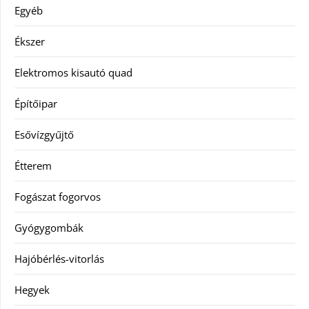
Egyéb
Ékszer
Elektromos kisautó quad
Építőipar
Esővízgyűjtő
Étterem
Fogászat fogorvos
Gyógygombák
Hajóbérlés-vitorlás
Hegyek