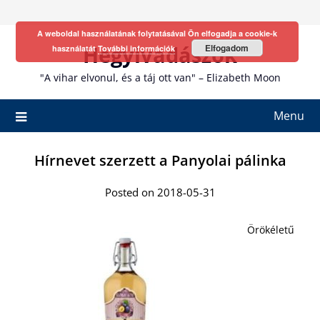
Skip
to
A weboldal használatának folytatásával Ön elfogadja a cookie-k
content
Hegyivadászok
Elfogadom
használatát
További információk
"A vihar elvonul, és a táj ott van" – Elizabeth Moon
Menu
Hírnevet szerzett a Panyolai pálinka
Posted on 2018-05-31
Örökéletű