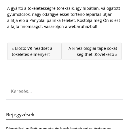
A gyártó a tökéletességre törekszik, így hibátlan, válogatott
gyümölcsök, nagy odafigyeléssel történő lepárlás útján
állítja elő a Panyolai pálinka féléket. Kóstolja meg Ön is ezt
a fajta finomságot, vásároljon a webáruházból!
« Előző: VR headset a
A kineziológiai tape sokat
tökéletes élményért
segíthet :Következő »
KERESÉS:
Bejegyzések
Plasztikai műtét menete és kockázatai: mire érdemes