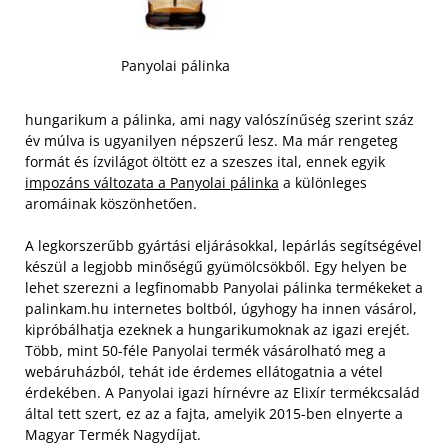
Panyolai pálinka
hungarikum a pálinka, ami nagy valószínűség szerint száz
év múlva is ugyanilyen népszerű lesz. Ma már rengeteg
formát és ízvilágot öltött ez a szeszes ital, ennek egyik
impozáns változata a Panyolai pálinka
a különleges
aromáinak köszönhetően.
A legkorszerűbb gyártási eljárásokkal, lepárlás segítségével
készül a legjobb minőségű gyümölcsökből. Egy helyen be
lehet szerezni a legfinomabb Panyolai pálinka termékeket a
palinkam.hu internetes boltból, úgyhogy ha innen vásárol,
kipróbálhatja ezeknek a hungarikumoknak az igazi erejét.
Több, mint 50-féle Panyolai termék vásárolható meg a
webáruházból, tehát ide érdemes ellátogatnia a vétel
érdekében. A Panyolai igazi hírnévre az Elixír termékcsalád
által tett szert, ez az a fajta, amelyik 2015-ben elnyerte a
Magyar Termék Nagydíjat.