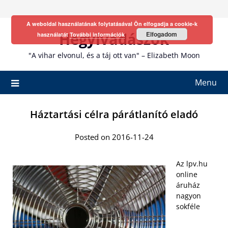
Skip
to
A weboldal használatának folytatásával Ön elfogadja a cookie-k
content
Hegyivadászok
Elfogadom
használatát
További információk
"A vihar elvonul, és a táj ott van" – Elizabeth Moon
Menu
Háztartási célra párátlanító eladó
Posted on 2016-11-24
Az lpv.hu
online
áruház
nagyon
sokféle