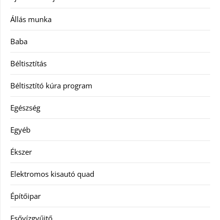
Állás munka
Baba
Béltisztítás
Béltisztító kúra program
Egészség
Egyéb
Ékszer
Elektromos kisautó quad
Építőipar
Esővízgyűjtő