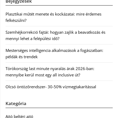
Bejegyzések
Plasztikai műtét menete és kockázatai: mire érdemes
felkészülni?
Szemhéjkorrekció fajtái: hogyan zajlik a beavatkozás és
mennyi lehet a felépülési idő?
Mesterséges intelligencia alkalmazások a fogászatban:
példák és trendek
Törökország last minute nyaralás árak 2026-ban:
mennyibe kerül most egy all inclusive út?
Olcsó öntözőrendszer- 30-50% vízmegtakarítással
Kategória
Ajtó beltéri ajtó