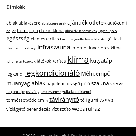
Címkék
ajándék ötletek
ablak
ablakcsere
autógumi
ablakcsere árak
bútor
cipő
daikin klíma
bojler
diabetikus termékek
Egyedi póló
egészség
elemeskerites
gél lakk
Fordítás
gyulladáscsökkentő
infraszauna
internet
inverteres klíma
Használt ultrahang
klíma
kutyatáp
játékok
kerítés
Iphone tartozékok
légkondicionáló
Méhpempő
légkondi
műanyag ablak
szauna
napelem
pezsgő
póló
szerver
targonca jogosítvány
természetes gyulladáscsökkentő
távirányító
természetvédelem
téli gumi
víz
tv
VoIP
webáruház
vízlágyító berendezés
víztisztító
©2026 Hegyivadászok
| Design:
Newspaperly