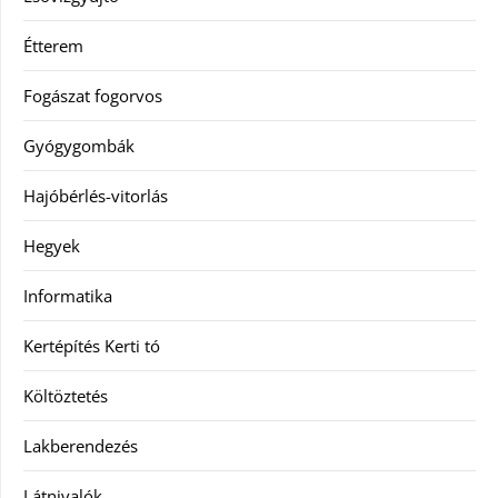
Étterem
Fogászat fogorvos
Gyógygombák
Hajóbérlés-vitorlás
Hegyek
Informatika
Kertépítés Kerti tó
Költöztetés
Lakberendezés
Látnivalók