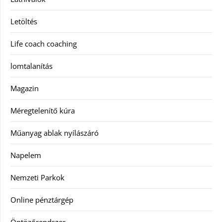
Letöltés
Life coach coaching
lomtalanítás
Magazin
Méregtelenítő kúra
Műanyag ablak nyílászáró
Napelem
Nemzeti Parkok
Online pénztárgép
Öntözőrendszer