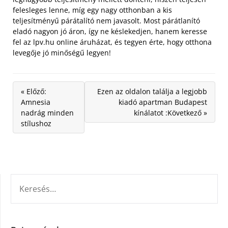
felesleges lenne, míg egy nagy otthonban a kis
teljesítményű párátalító nem javasolt. Most párátlanító
eladó nagyon jó áron, így ne késlekedjen, hanem keresse
fel az lpv.hu online áruházat, és tegyen érte, hogy otthona
levegője jó minőségű legyen!
« Előző:
Ezen az oldalon találja a legjobb
Amnesia
kiadó apartman Budapest
nadrág minden
kínálatot :Következő »
stílushoz
KERESÉS: