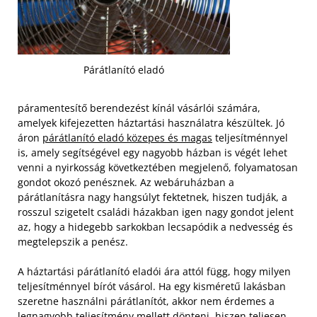
Párátlanító eladó
páramentesítő berendezést kínál vásárlói számára,
amelyek kifejezetten háztartási használatra készültek. Jó
áron
párátlanító eladó közepes és magas
teljesítménnyel
is, amely segítségével egy nagyobb házban is végét lehet
venni a nyirkosság következtében megjelenő, folyamatosan
gondot okozó penésznek. Az webáruházban a
párátlanításra nagy hangsúlyt fektetnek, hiszen tudják, a
rosszul szigetelt családi házakban igen nagy gondot jelent
az, hogy a hidegebb sarkokban lecsapódik a nedvesség és
megtelepszik a penész.
A háztartási párátlanító eladói ára attól függ, hogy milyen
teljesítménnyel bírót vásárol. Ha egy kisméretű lakásban
szeretne használni párátlanítót, akkor nem érdemes a
legnagyobb teljesítmény mellett dönteni, hiszen teljesen