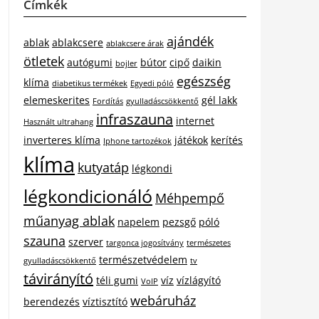
Címkék
ajándék
ablak
ablakcsere
ablakcsere árak
ötletek
autógumi
bútor
cipő
daikin
bojler
egészség
klíma
diabetikus termékek
Egyedi póló
elemeskerites
gél lakk
Fordítás
gyulladáscsökkentő
infraszauna
internet
Használt ultrahang
inverteres klíma
játékok
kerítés
Iphone tartozékok
klíma
kutyatáp
légkondi
légkondicionáló
Méhpempő
műanyag ablak
napelem
pezsgő
póló
szauna
szerver
targonca jogosítvány
természetes
természetvédelem
gyulladáscsökkentő
tv
távirányító
téli gumi
víz
vízlágyító
VoIP
webáruház
berendezés
víztisztító