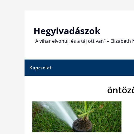
Skip
to
content
Hegyivadászok
"A vihar elvonul, és a táj ott van" – Elizabet
Kapcsolat
öntöz