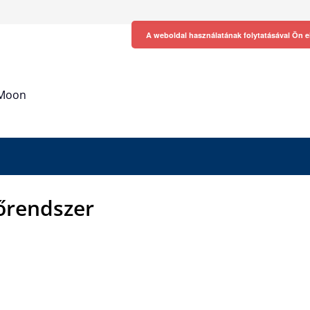
A weboldal használatának folytatásával Ön e
h Moon
őrendszer