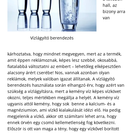
hall, az
bizony arra
van
Vízlágyító berendezés
kárhoztatva, hogy mindnet megvegyen, mert az a termék,
amit éppen reklámoznak, képes lesz szebbé, okosabbá,
fiatalabbá változtatni az embert – lehetőleg elképesztően
alacsony árért cserébe! Nos, vannak azonban olyan
reklámok, melyek valóban igazat állítanak. A vízlágyító
berendezés használata során elhangzó érv, hogy azért van
szükség a vízlágyításra, mert a kemény víz képes vízkövet
okozni, teljes mértékben megállja a helyét. A kemény víz
ugyanis attól kemény, hogy sok benne a kalcium- és a
magnéziumion, ami vízkő kialakulását idézi elő. Ha pedig
megjelenik a vízkő, akkor ott számítani lehet arra, hogy
ennek örvén egy csomó kellemetlenség fog következni.
Először is ott van maga a tény, hogy egy vízkővel borított