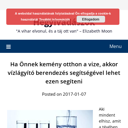
Skip
to
A weboldal használatának folytatásával Ön elfogadja a cookie-k
content
Hegyivadászok
Elfogadom
használatát
További információk
"A vihar elvonul, és a táj ott van" – Elizabeth Moon
Menu
Ha Önnek kemény otthon a vize, akkor
vízlágyító berendezés segítségével lehet
ezen segíteni
Posted on 2017-01-07
Aki
mindent
elhisz, amit
a tévében