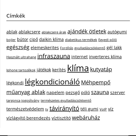
Címkék
ajándék ötletek
ablak
ablakcsere
autógumi
ablakcsere árak
bútor
cipő
daikin klíma
bojler
diabetikus termékek
Egyedi póló
egészség
elemeskerites
gél lakk
Fordítás
gyulladáscsökkentő
infraszauna
internet
inverteres klíma
Használt ultrahang
klíma
kutyatáp
játékok
kerítés
Iphone tartozékok
légkondicionáló
Méhpempő
légkondi
műanyag ablak
szauna
napelem
pezsgő
póló
szerver
targonca jogosítvány
természetes gyulladáscsökkentő
távirányító
természetvédelem
téli gumi
víz
tv
VoIP
webáruház
vízlágyító berendezés
víztisztító