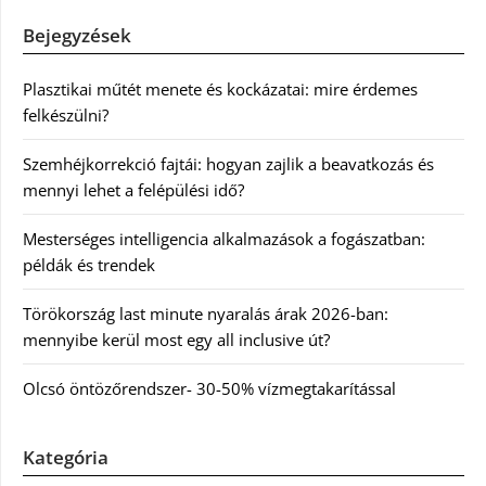
Bejegyzések
Plasztikai műtét menete és kockázatai: mire érdemes
felkészülni?
Szemhéjkorrekció fajtái: hogyan zajlik a beavatkozás és
mennyi lehet a felépülési idő?
Mesterséges intelligencia alkalmazások a fogászatban:
példák és trendek
Törökország last minute nyaralás árak 2026-ban:
mennyibe kerül most egy all inclusive út?
Olcsó öntözőrendszer- 30-50% vízmegtakarítással
Kategória