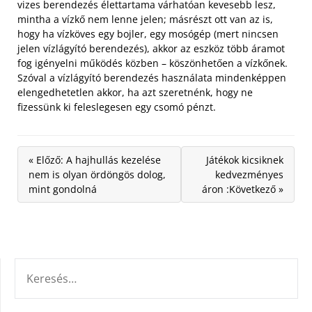
vizes berendezés élettartama várhatóan kevesebb lesz,
mintha a vízkő nem lenne jelen; másrészt ott van az is,
hogy ha vízköves egy bojler, egy mosógép (mert nincsen
jelen vízlágyító berendezés), akkor az eszköz több áramot
fog igényelni működés közben – köszönhetően a vízkőnek.
Szóval a vízlágyító berendezés használata mindenképpen
elengedhetetlen akkor, ha azt szeretnénk, hogy ne
fizessünk ki feleslegesen egy csomó pénzt.
« Előző: A hajhullás kezelése
Játékok kicsiknek
nem is olyan ördöngös dolog,
kedvezményes
mint gondolná
áron :Következő »
KERESÉS: