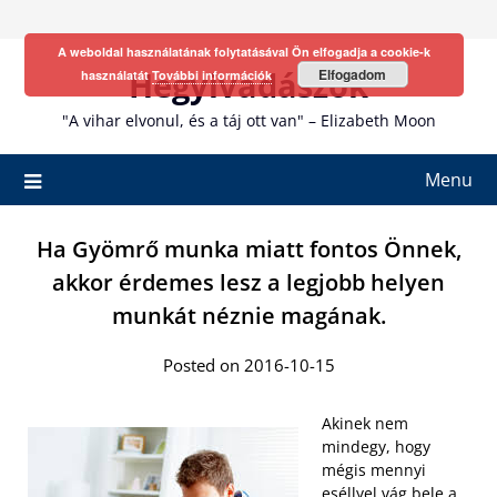
Skip
to
A weboldal használatának folytatásával Ön elfogadja a cookie-k
content
Hegyivadászok
Elfogadom
használatát
További információk
"A vihar elvonul, és a táj ott van" – Elizabeth Moon
Menu
Ha Gyömrő munka miatt fontos Önnek,
akkor érdemes lesz a legjobb helyen
munkát néznie magának.
Posted on 2016-10-15
Akinek nem
mindegy, hogy
mégis mennyi
eséllyel vág bele a