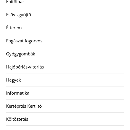
Építőipar
Esővízgyűjtő
Étterem
Fogászat fogorvos
Gyógygombák
Hajóbérlés-vitorlás
Hegyek
Informatika
Kertépítés Kerti tó
Költöztetés