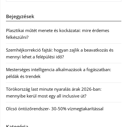
Bejegyzések
Plasztikai műtét menete és kockázatai: mire érdemes
felkészülni?
Szemhéjkorrekció fajtái: hogyan zajlik a beavatkozás és
mennyi lehet a felépülési idő?
Mesterséges intelligencia alkalmazások a fogászatban:
példák és trendek
Törökország last minute nyaralás árak 2026-ban:
mennyibe kerül most egy all inclusive út?
Olcsó öntözőrendszer- 30-50% vízmegtakarítással
Kategória