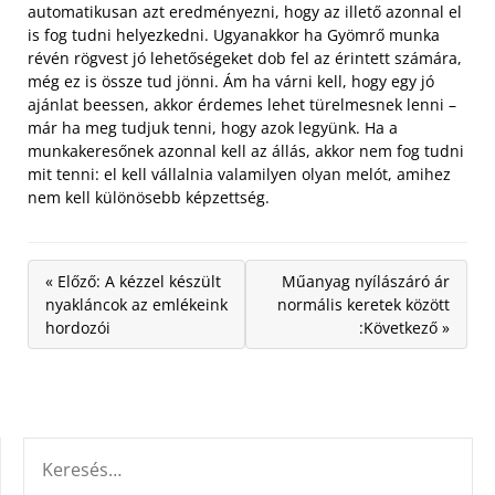
automatikusan azt eredményezni,
hogy az illető azonnal el
is fog tudni helyezkedni. Ugyanakkor ha Gyömrő munka
révén rögvest jó lehetőségeket dob fel az érintett számára,
még ez is össze tud jönni. Ám ha várni kell, hogy egy jó
ajánlat beessen, akkor érdemes lehet türelmesnek lenni –
már ha meg tudjuk tenni, hogy azok legyünk. Ha a
munkakeresőnek azonnal kell az állás, akkor nem fog tudni
mit tenni: el kell vállalnia valamilyen olyan melót, amihez
nem kell különösebb képzettség.
« Előző: A kézzel készült
Műanyag nyílászáró ár
nyakláncok az emlékeink
normális keretek között
hordozói
:Következő »
KERESÉS: