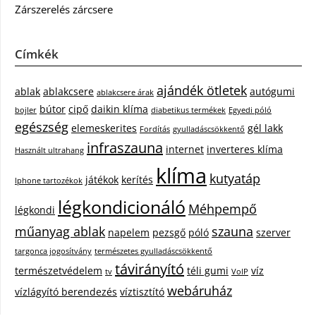
Zárszerelés zárcsere
Címkék
ajándék ötletek
ablak
ablakcsere
autógumi
ablakcsere árak
bútor
cipő
daikin klíma
bojler
diabetikus termékek
Egyedi póló
egészség
elemeskerites
gél lakk
Fordítás
gyulladáscsökkentő
infraszauna
internet
inverteres klíma
Használt ultrahang
klíma
kutyatáp
játékok
kerítés
Iphone tartozékok
légkondicionáló
Méhpempő
légkondi
műanyag ablak
szauna
napelem
pezsgő
póló
szerver
targonca jogosítvány
természetes gyulladáscsökkentő
távirányító
természetvédelem
téli gumi
víz
tv
VoIP
webáruház
vízlágyító berendezés
víztisztító