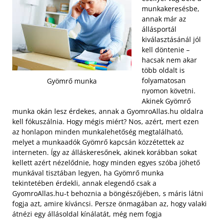
munkakeresésbe,
annak már az
állásportál
kiválasztásánál jól
kell döntenie –
hacsak nem akar
több oldalt is
folyamatosan
Gyömrő munka
nyomon követni.
Akinek Gyömrő
munka okán lesz érdekes, annak a GyomroAllas.hu oldalra
kell fókuszálnia. Hogy mégis miért? Nos, azért, mert ezen
az honlapon minden munkalehetőség megtalálható,
melyet a munkaadók Gyömrő kapcsán közzétettek az
interneten. Így az álláskeresőnek, akinek korábban sokat
kellett azért nézelődnie, hogy minden egyes szóba jöhető
munkával tisztában legyen, ha Gyömrő munka
tekintetében érdekli, annak elegendő csak a
GyomroAllas.hu-t behoznia a böngészőjében, s máris látni
fogja azt, amire kíváncsi. Persze önmagában az, hogy valaki
átnézi egy állásoldal kínálatát, még nem fogja