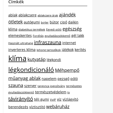
Címkék
ajándék
ablak
ablakcsere
ablakcsere árak
ötletek
autógumi
bútor
cipő
daikin
bojler
egészség
klíma
diabetikus termékek
Egyedi póló
elemeskerites
gél lakk
Fordítás
gyulladáscsökkentő
infraszauna
internet
Használt ultrahang
inverteres klíma
játékok
kerítés
Iphone tartozékok
klíma
kutyatáp
légkondi
légkondicionáló
Méhpempő
műanyag ablak
napelem
pezsgő
póló
szauna
szerver
targonca jogosítvány
természetes
természetvédelem
gyulladáscsökkentő
tv
távirányító
téli gumi
víz
vízlágyító
VoIP
webáruház
berendezés
víztisztító