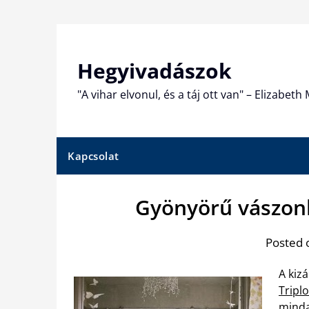
Skip
to
content
Hegyivadászok
"A vihar elvonul, és a táj ott van" – Elizabet
Kapcsolat
Gyönyörű vászon
Posted 
A kiz
Tripl
minda