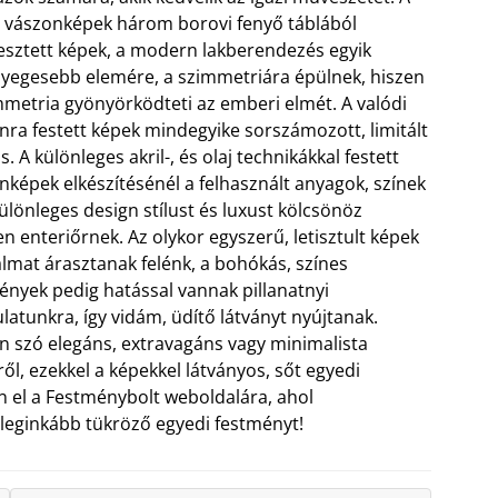
o vászonképek három borovi fenyő táblából
esztett képek, a modern lakberendezés egyik
nyegesebb elemére, a szimmetriára épülnek, hiszen
mmetria gyönyörködteti az emberi elmét. A valódi
nra festett képek mindegyike sorszámozott, limitált
s.
A különleges akril-, és olaj technikákkal festett
nképek elkészítésénél a felhasznált anyagok, színek
különleges design stílust és luxust kölcsönöz
n enteriőrnek. Az olykor egyszerű, letisztult képek
lmat árasztanak felénk, a bohókás, színes
ények pedig hatással vannak pillanatnyi
latunkra, így vidám, üdítő látványt nyújtanak.
n szó elegáns, extravagáns vagy minimalista
ről, ezekkel a képekkel látványos, sőt egyedi
 el a Festménybolt weboldalára, ahol
t leginkább tükröző egyedi festményt!