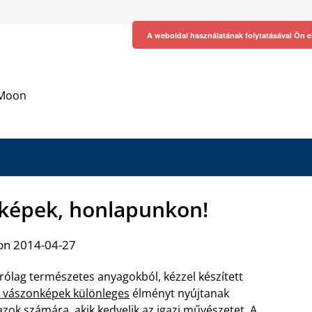
A weboldal használatának folytatásával Ön e
h Moon
képek, honlapunkon!
on 2014-04-27
árólag természetes anyagokból, kézzel készített
o vászonképek különleges
élményt nyújtanak
zok számára, akik kedvelik az igazi művészetet. A