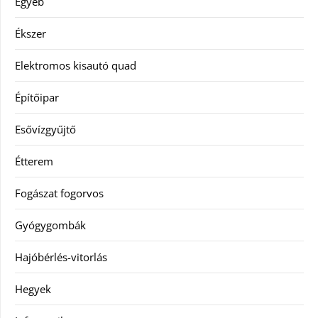
Egyéb
Ékszer
Elektromos kisautó quad
Építőipar
Esővízgyűjtő
Étterem
Fogászat fogorvos
Gyógygombák
Hajóbérlés-vitorlás
Hegyek