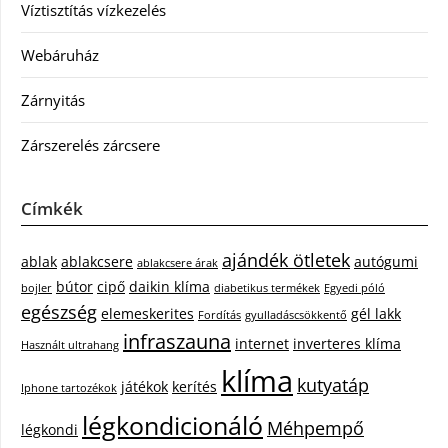
Víztisztítás vízkezelés
Webáruház
Zárnyitás
Zárszerelés zárcsere
Címkék
ajándék ötletek
ablak
ablakcsere
autógumi
ablakcsere árak
bútor
cipő
daikin klíma
bojler
diabetikus termékek
Egyedi póló
egészség
elemeskerites
gél lakk
Fordítás
gyulladáscsökkentő
infraszauna
internet
inverteres klíma
Használt ultrahang
klíma
kutyatáp
játékok
kerítés
Iphone tartozékok
légkondicionáló
Méhpempő
légkondi