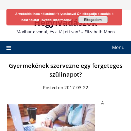
Skip
to
A weboldal használatának folytatásával Ön elfogadja a cookie-k
content
Hegyivadászok
Elfogadom
használatát
További információk
"A vihar elvonul, és a táj ott van" – Elizabeth Moon
Menu
Gyermekének szervezne egy fergeteges
szülinapot?
Posted on 2017-03-22
A