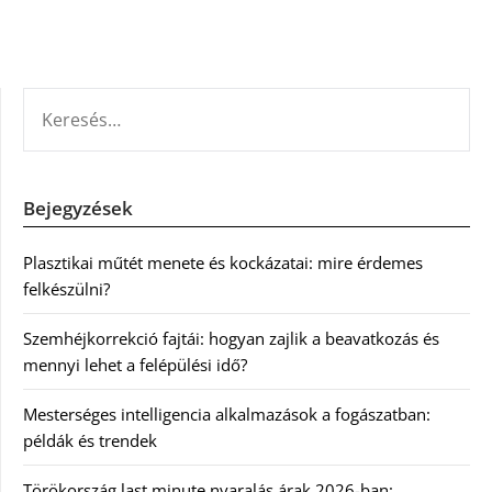
KERESÉS:
Bejegyzések
Plasztikai műtét menete és kockázatai: mire érdemes
felkészülni?
Szemhéjkorrekció fajtái: hogyan zajlik a beavatkozás és
mennyi lehet a felépülési idő?
Mesterséges intelligencia alkalmazások a fogászatban:
példák és trendek
Törökország last minute nyaralás árak 2026-ban: