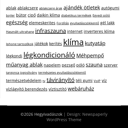
ajándék ötletek
ablak
ablakcsere
autógumi
ablakcsere árak
bútor
cipő
daikin klíma
bojler
diabetikus termékek
Egyedi póló
egészség
elemeskerites
gél lakk
Fordítás
gyulladáscsökkentő
infraszauna
internet
inverteres klíma
Használt ultrahang
klíma
kutyatáp
játékok
kerítés
Iphone tartozékok
légkondicionáló
Méhpempő
légkondi
műanyag ablak
szauna
napelem
pezsgő
póló
szerver
targonca jogosítvány
természetes gyulladáscsökkentő
távirányító
természetvédelem
téli gumi
víz
tv
VoIP
webáruház
vízlágyító berendezés
víztisztító
©2026 Hegyivadászok
| Design:
Newspaperly
WordPress Theme