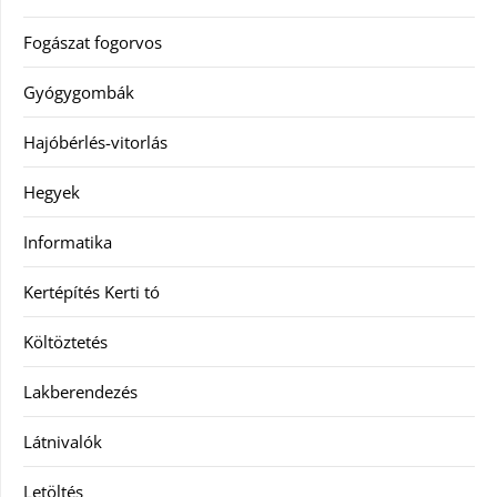
Fogászat fogorvos
Gyógygombák
Hajóbérlés-vitorlás
Hegyek
Informatika
Kertépítés Kerti tó
Költöztetés
Lakberendezés
Látnivalók
Letöltés