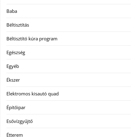
Baba
Béltisztítás
Béltisztító kúra program
Egészség
Egyéb
Ékszer
Elektromos kisautó quad
Építőipar
Esővízgyűjtő
Étterem