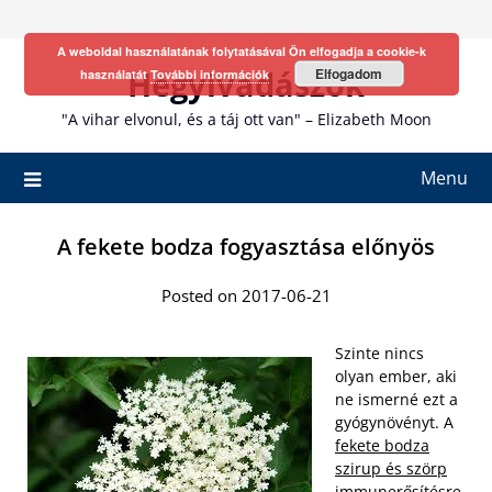
Skip
to
A weboldal használatának folytatásával Ön elfogadja a cookie-k
content
Hegyivadászok
Elfogadom
használatát
További információk
"A vihar elvonul, és a táj ott van" – Elizabeth Moon
Menu
A fekete bodza fogyasztása előnyös
Posted on 2017-06-21
Szinte nincs
olyan ember, aki
ne ismerné ezt a
gyógynövényt. A
fekete bodza
szirup és szörp
immunerősítésre