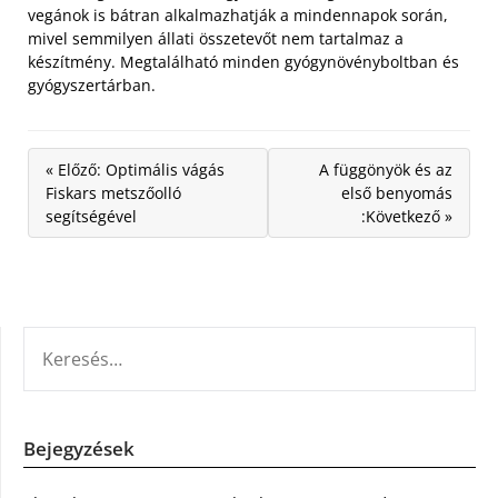
vegánok is bátran alkalmazhatják a mindennapok során,
mivel semmilyen állati összetevőt nem tartalmaz a
készítmény. Megtalálható minden gyógynövényboltban és
gyógyszertárban.
« Előző: Optimális vágás
A függönyök és az
Fiskars metszőolló
első benyomás
segítségével
:Következő »
KERESÉS:
Bejegyzések