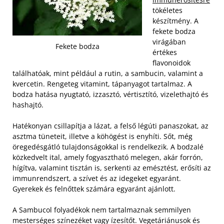
tökéletes
készítmény. A
fekete bodza
virágában
Fekete bodza
értékes
flavonoidok
találhatóak, mint például a rutin, a sambucin, valamint a
kvercetin. Rengeteg vitamint, tápanyagot tartalmaz. A
bodza hatása nyugtató, izzasztó, vértisztító, vizelethajtó és
hashajtó.
Hatékonyan csillapítja a lázat, a felső légúti panaszokat, az
asztma tüneteit, illetve a köhögést is enyhíti. Sőt, még
öregedésgátló tulajdonságokkal is rendelkezik. A bodzalé
közkedvelt ital, amely fogyasztható melegen, akár forrón,
hígítva, valamint tisztán is, serkenti az emésztést, erősíti az
immunrendszert, a szívet és az idegeket egyaránt.
Gyerekek és felnőttek számára egyaránt ajánlott.
A Sambucol folyadékok nem tartalmaznak semmilyen
mesterséges színezéket vagy ízesítőt. Vegetáriánusok és