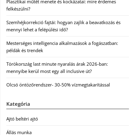
Plasztikai műtét menete és kockázatai: mire érdemes
felkészülni?
Szemhéjkorrekció fajtái: hogyan zajlik a beavatkozás és
mennyi lehet a felépülési idő?
Mesterséges intelligencia alkalmazások a fogászatban:
példák és trendek
Törökország last minute nyaralás árak 2026-ban:
mennyibe kerül most egy all inclusive út?
Olcsó öntözőrendszer- 30-50% vízmegtakarítással
Kategória
Ajtó beltéri ajtó
Állás munka