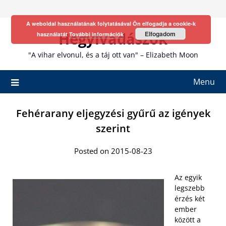
Skip
to
A weboldal használatának folytatásával Ön elfogadja a cookie-k
content
Hegyivadászok
Elfogadom
használatát
További információk
"A vihar elvonul, és a táj ott van" – Elizabeth Moon
Menu
Fehérarany eljegyzési gyűrű az igények
szerint
Posted on 2015-08-23
Az egyik
legszebb
érzés két
ember
között a