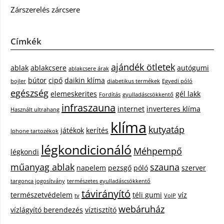
Zárszerelés zárcsere
Címkék
ajándék ötletek
ablak
ablakcsere
autógumi
ablakcsere árak
bútor
cipő
daikin klíma
bojler
diabetikus termékek
Egyedi póló
egészség
elemeskerites
gél lakk
Fordítás
gyulladáscsökkentő
infraszauna
internet
inverteres klíma
Használt ultrahang
klíma
kutyatáp
játékok
kerítés
Iphone tartozékok
légkondicionáló
Méhpempő
légkondi
műanyag ablak
szauna
napelem
pezsgő
póló
szerver
targonca jogosítvány
természetes gyulladáscsökkentő
távirányító
természetvédelem
téli gumi
víz
tv
VoIP
webáruház
vízlágyító berendezés
víztisztító