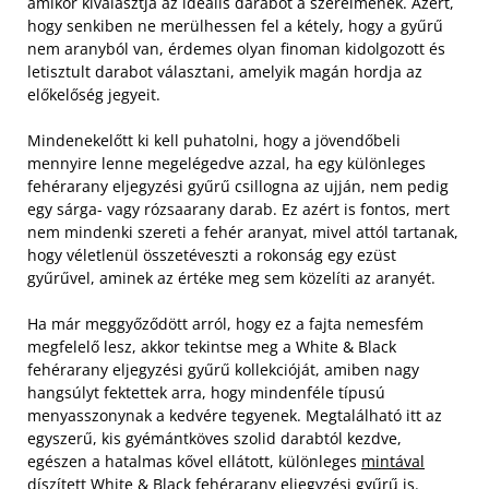
amikor kiválasztja az ideális darabot a szerelmének. Azért,
hogy senkiben ne merülhessen fel a kétely, hogy a gyűrű
nem aranyból van, érdemes olyan finoman kidolgozott és
letisztult darabot választani, amelyik magán hordja az
előkelőség jegyeit.
Mindenekelőtt ki kell puhatolni, hogy a jövendőbeli
mennyire lenne megelégedve azzal, ha egy különleges
fehérarany eljegyzési gyűrű csillogna az ujján, nem pedig
egy sárga- vagy rózsaarany darab. Ez azért is fontos, mert
nem mindenki szereti a fehér aranyat, mivel attól tartanak,
hogy véletlenül összetéveszti a rokonság egy ezüst
gyűrűvel, aminek az értéke meg sem közelíti az aranyét.
Ha már meggyőződött arról, hogy ez a fajta nemesfém
megfelelő lesz, akkor tekintse meg a White & Black
fehérarany eljegyzési gyűrű kollekcióját, amiben nagy
hangsúlyt fektettek arra, hogy mindenféle típusú
menyasszonynak a kedvére tegyenek. Megtalálható itt az
egyszerű, kis gyémántköves szolid darabtól kezdve,
egészen a hatalmas kővel ellátott, különleges
mintával
díszített White & Black fehérarany eljegyzési gyűrű
is.