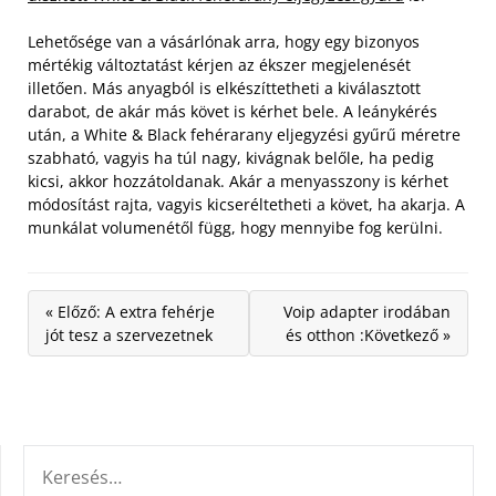
Lehetősége van a vásárlónak arra, hogy egy bizonyos
mértékig változtatást kérjen az ékszer megjelenését
illetően. Más anyagból is elkészíttetheti a kiválasztott
darabot, de akár más követ is kérhet bele. A leánykérés
után, a White & Black fehérarany eljegyzési gyűrű méretre
szabható, vagyis ha túl nagy, kivágnak belőle, ha pedig
kicsi, akkor hozzátoldanak. Akár a menyasszony is kérhet
módosítást rajta, vagyis kicseréltetheti a követ, ha akarja. A
munkálat volumenétől függ, hogy mennyibe fog kerülni.
« Előző: A extra fehérje
Voip adapter irodában
jót tesz a szervezetnek
és otthon :Következő »
KERESÉS: