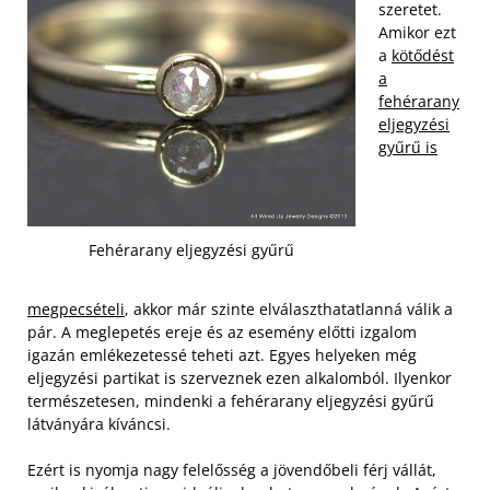
szeretet.
Amikor ezt
a
kötődést
a
fehérarany
eljegyzési
gyűrű is
Fehérarany eljegyzési gyűrű
megpecsételi
, akkor már szinte elválaszthatatlanná válik a
pár. A meglepetés ereje és az esemény előtti izgalom
igazán emlékezetessé teheti azt. Egyes helyeken még
eljegyzési partikat is szerveznek ezen alkalomból. Ilyenkor
természetesen, mindenki a fehérarany eljegyzési gyűrű
látványára kíváncsi.
Ezért is nyomja nagy felelősség a jövendőbeli férj vállát,