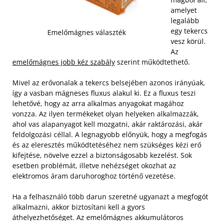
amelyet
legalább
egy tekercs
Emelőmágnes választék
vesz körül.
Az
emelőmágnes jobb kéz szabály
szerint működtethető.
Mivel az erővonalak a tekercs belsejében azonos irányúak,
így a vasban mágneses fluxus alakul ki. Ez a fluxus teszi
lehetővé, hogy az arra alkalmas anyagokat magához
vonzza. Az ilyen termékeket olyan helyeken alkalmazzák,
ahol vas alapanyagot kell mozgatni, akár raktározási, akár
feldolgozási céllal.
A legnagyobb előnyük, hogy a megfogás
és az eleresztés működtetéséhez nem szükséges kézi erő
kifejtése, növelve ezzel a biztonságosabb kezelést. Sok
esetben problémát, illetve nehézséget okozhat az
elektromos áram daruhoroghoz történő vezetése.
Ha a felhasználó több darun szeretné ugyanazt a megfogót
alkalmazni, akkor biztosítani kell a gyors
áthelyezhetőséget. Az emelőmágnes akkumulátoros