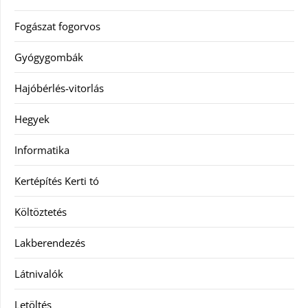
Fogászat fogorvos
Gyógygombák
Hajóbérlés-vitorlás
Hegyek
Informatika
Kertépítés Kerti tó
Költöztetés
Lakberendezés
Látnivalók
Letöltés