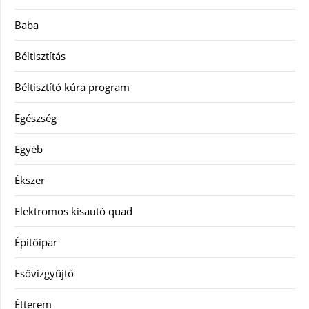
Baba
Béltisztítás
Béltisztító kúra program
Egészség
Egyéb
Ékszer
Elektromos kisautó quad
Építőipar
Esővízgyűjtő
Étterem