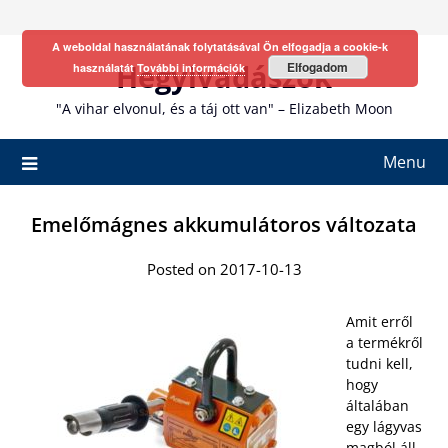
Skip
to
A weboldal használatának folytatásával Ön elfogadja a cookie-k
content
Hegyivadászok
Elfogadom
használatát
További információk
"A vihar elvonul, és a táj ott van" – Elizabeth Moon
Menu
Emelőmágnes akkumulátoros változata
Posted on 2017-10-13
Amit erről
a termékről
tudni kell,
hogy
általában
egy lágyvas
magból áll,