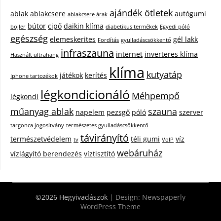
ajándék ötletek
ablak
ablakcsere
autógumi
ablakcsere árak
bútor
cipő
daikin klíma
bojler
diabetikus termékek
Egyedi póló
egészség
elemeskerites
gél lakk
Fordítás
gyulladáscsökkentő
infraszauna
internet
inverteres klíma
Használt ultrahang
klíma
kutyatáp
játékok
kerítés
Iphone tartozékok
légkondicionáló
Méhpempő
légkondi
műanyag ablak
szauna
napelem
pezsgő
póló
szerver
targonca jogosítvány
természetes gyulladáscsökkentő
távirányító
természetvédelem
téli gumi
víz
tv
VoIP
webáruház
vízlágyító berendezés
víztisztító
©2026 Hegyivadászok
| Design:
Newspaperly
WordPress Theme