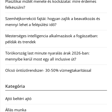
Plasztikai műtét menete és kockázatai: mire érdemes
felkészülni?
Szemhéjkorrekció fajtái: hogyan zajlik a beavatkozás és
mennyi lehet a felépülési idő?
Mesterséges intelligencia alkalmazások a fogászatban:
példák és trendek
Törökország last minute nyaralás árak 2026-ban:
mennyibe kerül most egy all inclusive út?
Olcsó öntözőrendszer- 30-50% vízmegtakarítással
Kategória
Ajtó beltéri ajtó
Állás munka