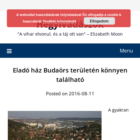
Skip
to
A weboldal használatának folytatásával Ön elfogadja a cookie-k
content
Hegyivadászok
Elfogadom
használatát
További információk
"A vihar elvonul, és a táj ott van" – Elizabeth Moon
Menu
Eladó ház Budaörs területén könnyen
található
Posted on 2016-08-11
A gyakran