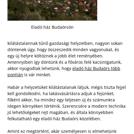
Eladó ház Budaörsön
kilátástalannak tűnő gazdasági helyzetben, nagyon sokan
döntenek úgy, hogy összeszedik minden vagyonukat, és
egy új helyre költöznek a jobb élet reményében.
Amennyiben így döntünk és a főváros felé kacsintgatunk,
akkor nyugodtak lehetünk, hogy
eladó ház Budaörs több
pontján
is vár minket.
Habár a helyzetüket kilátástalanak látjuk, mégis tiszta fejjel
kell gondolkodni, ha lakásvásárlásra adjuk a fejünket,
főként akkor, ha mindez egy teljesen új és számunkra
idegen környéken történik. Szerencsére a modern technika
jó lehetőségeket rejt magában, és általa könnyebben
felkutatható egy eladó ház Budaörs közelében.
Amint ez megtörtént, akár személyesen is elmehetünk