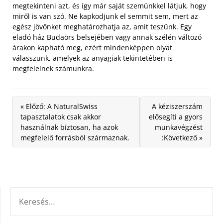
megtekinteni azt, és így már saját szemünkkel látjuk, hogy
miről is van szó. Ne kapkodjunk el semmit sem, mert az
egész jövőnket meghatározhatja az, amit teszünk. Egy
eladó ház Budaörs belsejében vagy annak szélén változó
árakon kapható meg, ezért mindenképpen olyat
válasszunk, amelyek az anyagiak tekintetében is
megfelelnek számunkra.
« Előző: A NaturalSwiss
A kéziszerszám
tapasztalatok csak akkor
elősegíti a gyors
használnak biztosan, ha azok
munkavégzést
megfelelő forrásból származnak.
:Következő »
KERESÉS: