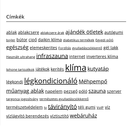
Címkék
ajándék ötletek
ablak
ablakcsere
autógumi
ablakcsere árak
bútor
cipő
daikin klíma
bojler
diabetikus termékek
Egyedi póló
egészség
elemeskerites
gél lakk
Fordítás
gyulladáscsökkentő
infraszauna
internet
inverteres klíma
Használt ultrahang
klíma
kutyatáp
játékok
kerítés
Iphone tartozékok
légkondicionáló
Méhpempő
légkondi
műanyag ablak
szauna
napelem
pezsgő
póló
szerver
targonca jogosítvány
természetes gyulladáscsökkentő
távirányító
természetvédelem
téli gumi
víz
tv
VoIP
webáruház
vízlágyító berendezés
víztisztító