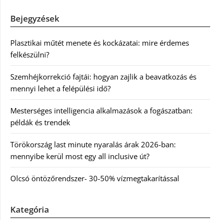
Bejegyzések
Plasztikai műtét menete és kockázatai: mire érdemes
felkészülni?
Szemhéjkorrekció fajtái: hogyan zajlik a beavatkozás és
mennyi lehet a felépülési idő?
Mesterséges intelligencia alkalmazások a fogászatban:
példák és trendek
Törökország last minute nyaralás árak 2026-ban:
mennyibe kerül most egy all inclusive út?
Olcsó öntözőrendszer- 30-50% vízmegtakarítással
Kategória