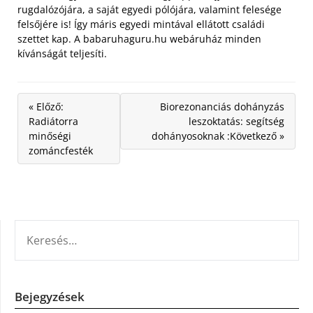
rugdalózójára, a saját egyedi pólójára, valamint felesége
felsőjére is! Így máris egyedi mintával ellátott családi
szettet kap. A babaruhaguru.hu webáruház minden
kívánságát teljesíti.
« Előző:
Biorezonanciás dohányzás
Radiátorra
leszoktatás: segítség
minőségi
dohányosoknak :Következő »
zománcfesték
KERESÉS:
Bejegyzések