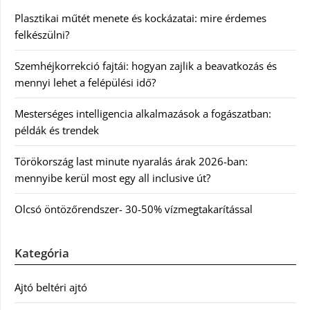
Plasztikai műtét menete és kockázatai: mire érdemes
felkészülni?
Szemhéjkorrekció fajtái: hogyan zajlik a beavatkozás és
mennyi lehet a felépülési idő?
Mesterséges intelligencia alkalmazások a fogászatban:
példák és trendek
Törökország last minute nyaralás árak 2026-ban:
mennyibe kerül most egy all inclusive út?
Olcsó öntözőrendszer- 30-50% vízmegtakarítással
Kategória
Ajtó beltéri ajtó