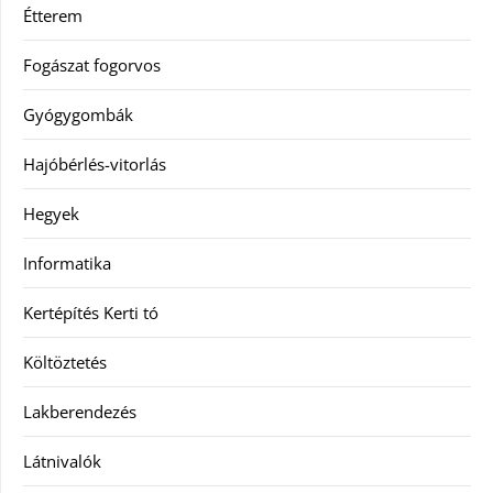
Étterem
Fogászat fogorvos
Gyógygombák
Hajóbérlés-vitorlás
Hegyek
Informatika
Kertépítés Kerti tó
Költöztetés
Lakberendezés
Látnivalók