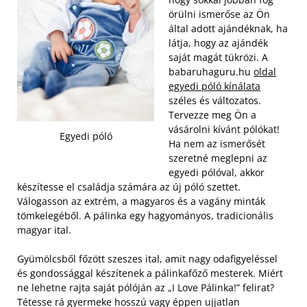
örülni ismerőse az Ön
által adott ajándéknak, ha
látja, hogy az ajándék
saját magát tükrözi. A
babaruhaguru.hu
oldal
egyedi póló kínálata
széles és változatos.
Tervezze meg Ön a
vásárolni kívánt pólókat!
Egyedi póló
Ha nem az ismerősét
szeretné meglepni az
egyedi pólóval, akkor
készítesse el családja számára az új póló szettet.
Válogasson az extrém, a magyaros és a vagány minták
tömkelegéből. A pálinka egy hagyományos, tradicionális
magyar ital.
Gyümölcsből főzött szeszes ital, amit nagy odafigyeléssel
és gondossággal készítenek a pálinkafőző mesterek. Miért
ne lehetne rajta saját pólóján az „I Love Pálinka!” felirat?
Tétesse rá gyermeke hosszú vagy éppen ujjatlan