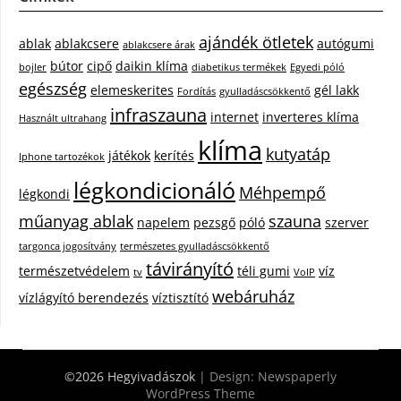
ajándék ötletek
ablak
ablakcsere
autógumi
ablakcsere árak
bútor
cipő
daikin klíma
bojler
diabetikus termékek
Egyedi póló
egészség
elemeskerites
gél lakk
Fordítás
gyulladáscsökkentő
infraszauna
internet
inverteres klíma
Használt ultrahang
klíma
kutyatáp
játékok
kerítés
Iphone tartozékok
légkondicionáló
Méhpempő
légkondi
műanyag ablak
szauna
napelem
pezsgő
póló
szerver
targonca jogosítvány
természetes gyulladáscsökkentő
távirányító
természetvédelem
téli gumi
víz
tv
VoIP
webáruház
vízlágyító berendezés
víztisztító
©2026 Hegyivadászok
| Design:
Newspaperly
WordPress Theme