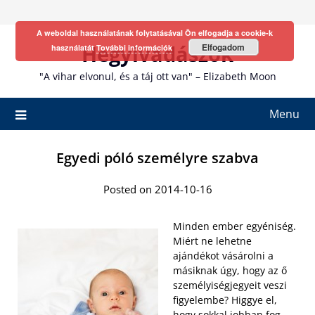
Skip
to
A weboldal használatának folytatásával Ön elfogadja a cookie-k
content
Hegyivadászok
Elfogadom
használatát
További információk
"A vihar elvonul, és a táj ott van" – Elizabeth Moon
Menu
Egyedi póló személyre szabva
Posted on 2014-10-16
Minden ember egyéniség.
Miért ne lehetne
ajándékot vásárolni a
másiknak úgy, hogy az ő
személyiségjegyeit veszi
figyelembe? Higgye el,
hogy sokkal jobban fog