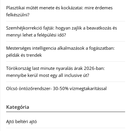
Plasztikai műtét menete és kockázatai: mire érdemes
felkészülni?
Szemhéjkorrekció fajtái: hogyan zajlik a beavatkozás és
mennyi lehet a felépülési idő?
Mesterséges intelligencia alkalmazások a fogászatban:
példák és trendek
Törökország last minute nyaralás árak 2026-ban:
mennyibe kerül most egy all inclusive út?
Olcsó öntözőrendszer- 30-50% vízmegtakarítással
Kategória
Ajtó beltéri ajtó