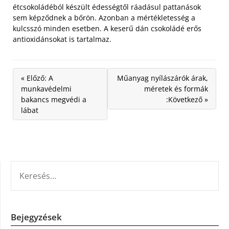
étcsokoládéból készült édességtől ráadásul pattanások
sem képződnek a bőrön. Azonban a mértékletesség a
kulcsszó minden esetben. A keserű dán csokoládé erős
antioxidánsokat is tartalmaz.
« Előző: A
Műanyag nyílászárók árak,
munkavédelmi
méretek és formák
bakancs megvédi a
:Következő »
lábat
KERESÉS:
Bejegyzések