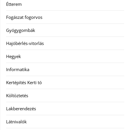
Étterem
Fogászat fogorvos
Gyógygombák
Hajóbérlés-vitorlás
Hegyek
Informatika
Kertépítés Kerti tó
Költöztetés
Lakberendezés
Látnivalók