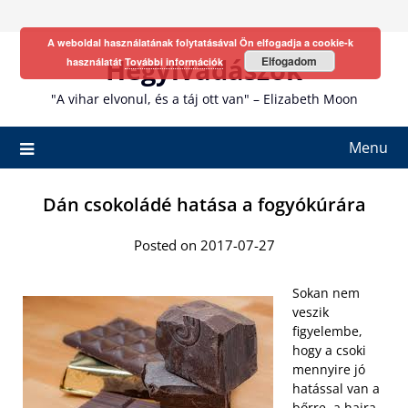
Skip
to
A weboldal használatának folytatásával Ön elfogadja a cookie-k
content
Hegyivadászok
Elfogadom
használatát
További információk
"A vihar elvonul, és a táj ott van" – Elizabeth Moon
Menu
Dán csokoládé hatása a fogyókúrára
Posted on 2017-07-27
Sokan nem
veszik
figyelembe,
hogy a csoki
mennyire jó
hatással van a
bőrre, a hajra