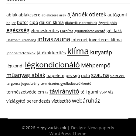
ajándék ötletek
ablak
ablakcsere
autógumi
ablakcsere árak
bútor
cipő
daikin klíma
bojler
diabetikus termékek
Egyedi póló
egészség
elemeskerites
gél lakk
Fordítás
gyulladáscsökkentő
infraszauna
internet
inverteres klíma
Használt ultrahang
klíma
kutyatáp
játékok
kerítés
Iphone tartozékok
légkondicionáló
Méhpempő
légkondi
műanyag ablak
szauna
napelem
pezsgő
póló
szerver
targonca jogosítvány
természetes gyulladáscsökkentő
távirányító
természetvédelem
téli gumi
víz
tv
VoIP
webáruház
vízlágyító berendezés
víztisztító
©2026 Hegyivadászok
| Design:
Newspaperly
WordPress Theme