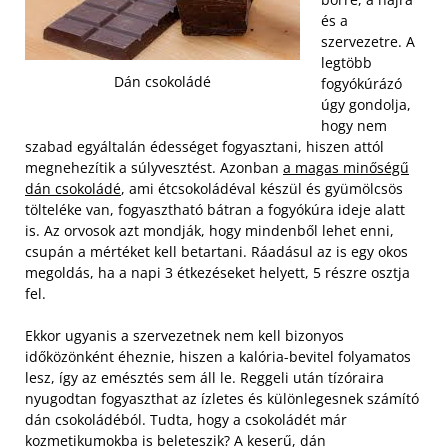
és a
szervezetre. A
legtöbb
Dán csokoládé
fogyókúrázó
úgy gondolja,
hogy nem
szabad egyáltalán édességet fogyasztani, hiszen attól
megnehezítik a súlyvesztést. Azonban
a magas minőségű
dán csokoládé
, ami étcsokoládéval készül és gyümölcsös
tölteléke van, fogyasztható bátran a fogyókúra ideje alatt
is. Az orvosok azt mondják, hogy mindenből lehet enni,
csupán a mértéket kell betartani. Ráadásul az is egy okos
megoldás, ha a napi 3 étkezéseket helyett, 5 részre osztja
fel.
Ekkor ugyanis a szervezetnek nem kell bizonyos
időközönként éheznie, hiszen a kalória-bevitel folyamatos
lesz, így az emésztés sem áll le. Reggeli után tízóraira
nyugodtan fogyaszthat az ízletes és különlegesnek számító
dán csokoládéból. Tudta, hogy a csokoládét már
kozmetikumokba is beleteszik? A keserű, dán