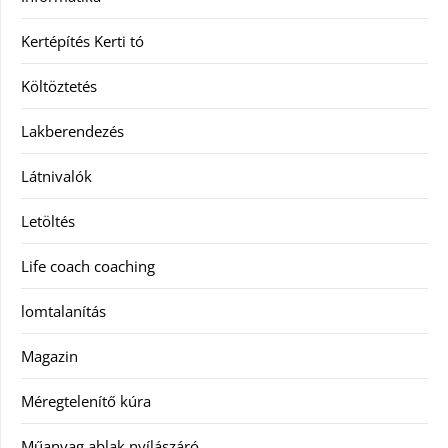
Kertépítés Kerti tó
Költöztetés
Lakberendezés
Látnivalók
Letöltés
Life coach coaching
lomtalanítás
Magazin
Méregtelenítő kúra
Műanyag ablak nyílászáró