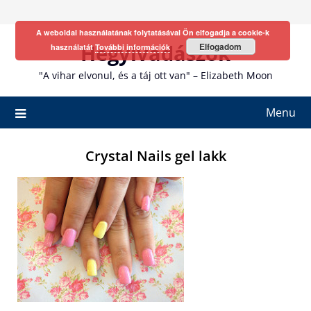
Skip
to
A weboldal használatának folytatásával Ön elfogadja a cookie-k
content
Hegyivadászok
Elfogadom
használatát
További információk
"A vihar elvonul, és a táj ott van" – Elizabeth Moon
Menu
Crystal Nails gel lakk