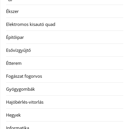
Ékszer
Elektromos kisautó quad
Építőipar
Esővízgyűjtő
Étterem
Fogászat fogorvos
Gyógygombák
Hajóbérlés-vitorlás
Hegyek
Informatika