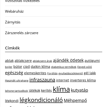
Víztisztítás vízkezelés
Webáruház
Zárnyitás
Zárszerelés zárcsere
Címkék
ajándék ötletek
ablak
ablakcsere
autógumi
ablakcsere árak
bútor
cipő
daikin klíma
bojler
diabetikus termékek
Egyedi póló
egészség
elemeskerites
gél lakk
Fordítás
gyulladáscsökkentő
infraszauna
internet
inverteres klíma
Használt ultrahang
klíma
kutyatáp
játékok
kerítés
Iphone tartozékok
légkondicionáló
Méhpempő
légkondi