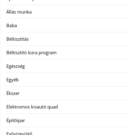
Állás munka
Baba
Béltisztítás
Béltisztító kúra program
Egészség
Egyéb
Ékszer
Elektromos kisautó quad
Építőipar
Esővízgyűjtő