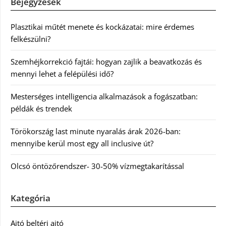
Bejegyzések
Plasztikai műtét menete és kockázatai: mire érdemes
felkészülni?
Szemhéjkorrekció fajtái: hogyan zajlik a beavatkozás és
mennyi lehet a felépülési idő?
Mesterséges intelligencia alkalmazások a fogászatban:
példák és trendek
Törökország last minute nyaralás árak 2026-ban:
mennyibe kerül most egy all inclusive út?
Olcsó öntözőrendszer- 30-50% vízmegtakarítással
Kategória
Ajtó beltéri ajtó