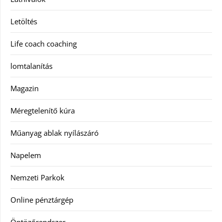
Letöltés
Life coach coaching
lomtalanítás
Magazin
Méregtelenítő kúra
Műanyag ablak nyílászáró
Napelem
Nemzeti Parkok
Online pénztárgép
Öntözőrendszer