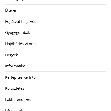
Étterem
Fogászat fogorvos
Gyógygombák
Hajóbérlés-vitorlás
Hegyek
Informatika
Kertépítés Kerti tó
Költöztetés
Lakberendezés
Látnivalók