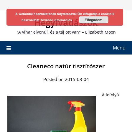
Skip
to
A weboldal használatának folytatásával Ön elfogadja a cookie-k
content
Hegyivadászok
Elfogadom
használatát
További információk
"A vihar elvonul, és a táj ott van" – Elizabeth Moon
Menu
Cleaneco natúr tisztítószer
Posted on 2015-03-04
A lefolyó