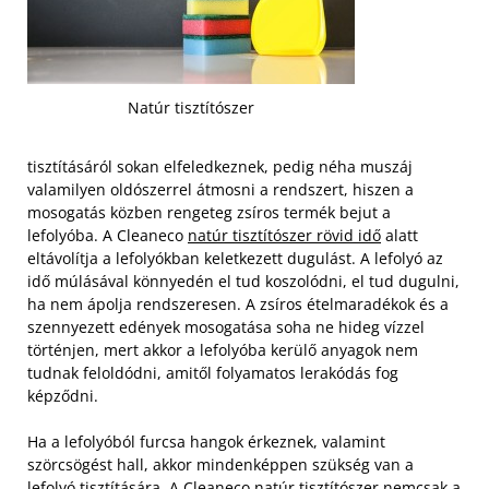
Natúr tisztítószer
tisztításáról sokan elfeledkeznek, pedig néha muszáj
valamilyen oldószerrel átmosni a rendszert, hiszen a
mosogatás közben rengeteg zsíros termék bejut a
lefolyóba. A Cleaneco
natúr tisztítószer rövid idő
alatt
eltávolítja a lefolyókban keletkezett dugulást. A lefolyó az
idő múlásával könnyedén el tud koszolódni, el tud dugulni,
ha nem ápolja rendszeresen. A zsíros ételmaradékok és a
szennyezett edények mosogatása soha ne hideg vízzel
történjen, mert akkor a lefolyóba kerülő anyagok nem
tudnak feloldódni, amitől folyamatos lerakódás fog
képződni.
Ha a lefolyóból furcsa hangok érkeznek, valamint
szörcsögést hall, akkor mindenképpen szükség van a
lefolyó tisztítására. A Cleaneco natúr tisztítószer nemcsak a