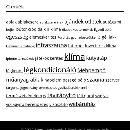
Címkék
ajándék ötletek
ablak
ablakcsere
autógumi
ablakcsere árak
bútor
cipő
daikin klíma
bojler
diabetikus termékek
Egyedi póló
egészség
elemeskerites
gél lakk
Fordítás
gyulladáscsökkentő
infraszauna
internet
inverteres klíma
Használt ultrahang
klíma
kutyatáp
játékok
kerítés
Iphone tartozékok
légkondicionáló
Méhpempő
légkondi
műanyag ablak
szauna
napelem
pezsgő
póló
szerver
targonca jogosítvány
természetes gyulladáscsökkentő
távirányító
természetvédelem
téli gumi
víz
tv
VoIP
webáruház
vízlágyító berendezés
víztisztító
©2026 Hegyivadászok
| Design:
Newspaperly