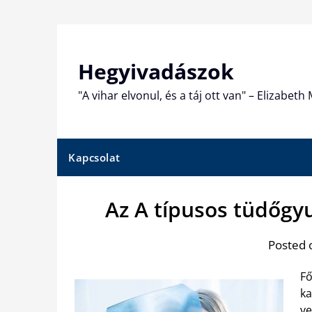
Skip
to
content
Hegyivadászok
"A vihar elvonul, és a táj ott van" – Elizabet
Kapcsolat
Az A típusos tüdőgy
Posted 
Fő
ka
ve