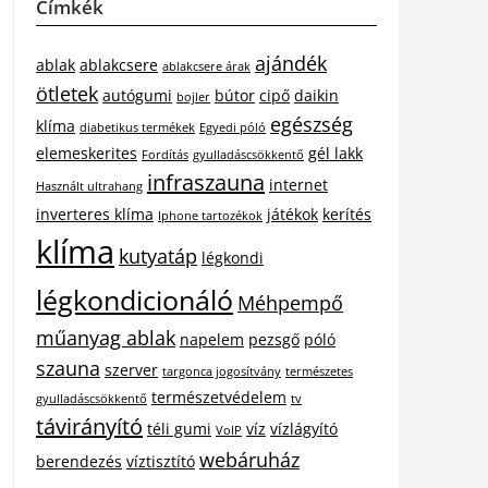
Címkék
ajándék
ablak
ablakcsere
ablakcsere árak
ötletek
autógumi
bútor
cipő
daikin
bojler
egészség
klíma
diabetikus termékek
Egyedi póló
elemeskerites
gél lakk
Fordítás
gyulladáscsökkentő
infraszauna
internet
Használt ultrahang
inverteres klíma
játékok
kerítés
Iphone tartozékok
klíma
kutyatáp
légkondi
légkondicionáló
Méhpempő
műanyag ablak
napelem
pezsgő
póló
szauna
szerver
targonca jogosítvány
természetes
természetvédelem
gyulladáscsökkentő
tv
távirányító
téli gumi
víz
vízlágyító
VoIP
webáruház
berendezés
víztisztító