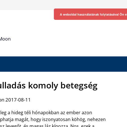
A weboldal használatának folytatásával Ön e
h Moon
ulladás komoly betegség
on 2017-08-11
leg a hideg téli hónapokban az ember azon
phatja magát, hogy iszonyatosan köhög, nehezen
sz levegőt, és magas láz kínozza. Nos, ezek a