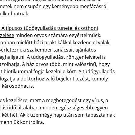
netek nem csupán egy keményebb megfázásról
ulkodhatnak.
 A típusos tüdőgyulladás tünetei és otthoni
zelése
minden orvos számára egyértelműek.
onban mielőtt házi praktikákkal kezdene el valaki
sérletezni, a szakember tanácsait ajánlatos
ghallgatni. A tüdőgyulladást röntgenfelvétel is
azolhatja. A háziorvos több, mint valószínű, hogy
tibiotikummal fogja kezelni e kórt.
A tüdőgyulladás
logatja a doktorhoz való bejelentkezést, komoly
 károsodhat is.
s kezelésre, mert a megbetegedést egy vírus, a
lási idő általában minden egészségesebb egyén
két hét. Akik tizennégy nap után sem tapasztalnak
menniük kontrollra.