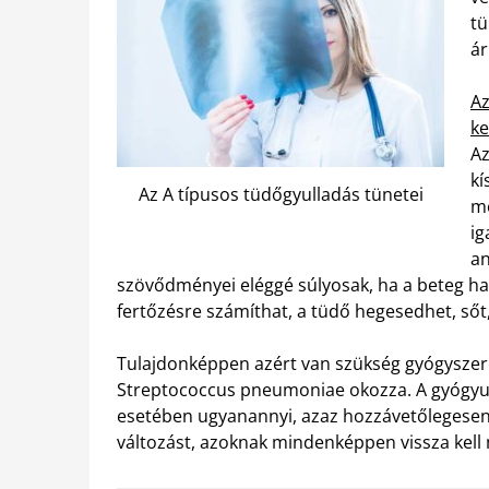
tü
ár
Az
ke
Az
kí
Az A típusos tüdőgyulladás tünetei
me
ig
an
szövődményei eléggé súlyosak, ha a beteg ha
fertőzésre számíthat, a tüdő hegesedhet, sőt,
Tulajdonképpen azért van szükség gyógyszere
Streptococcus pneumoniae okozza. A gyógyu
esetében ugyanannyi, azaz hozzávetőlegesen 
változást, azoknak mindenképpen vissza kell 