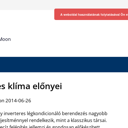
A weboldal használatának folytatásával Ön e
h Moon
es klíma előnyei
on 2014-06-26
y inverteres légkondicionáló berendezés nagyobb
ljesítménnyel rendelkezik, mint a klasszikus társai.
ecíz felépítés jellemzi és gondosan előkészített