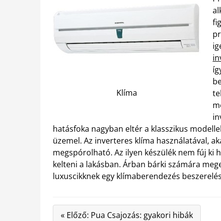
al
fi
pr
ig
in
íg
be
Klíma
te
m
in
hatásfoka nagyban eltér a klasszikus modelle
üzemel. Az inverteres klíma használatával, ak
megspórolható. Az ilyen készülék nem fúj ki h
kelteni a lakásban. Árban bárki számára me
luxuscikknek egy klímaberendezés beszerelés
« Előző: Pua Csajozás: gyakori hibák