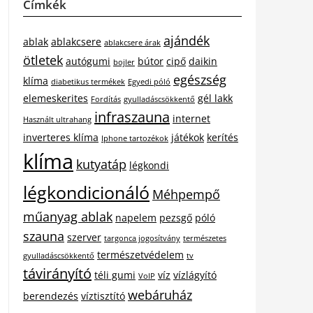
Címkék
ajándék
ablak
ablakcsere
ablakcsere árak
ötletek
autógumi
bútor
cipő
daikin
bojler
egészség
klíma
diabetikus termékek
Egyedi póló
elemeskerites
gél lakk
Fordítás
gyulladáscsökkentő
infraszauna
internet
Használt ultrahang
inverteres klíma
játékok
kerítés
Iphone tartozékok
klíma
kutyatáp
légkondi
légkondicionáló
Méhpempő
műanyag ablak
napelem
pezsgő
póló
szauna
szerver
targonca jogosítvány
természetes
természetvédelem
gyulladáscsökkentő
tv
távirányító
téli gumi
víz
vízlágyító
VoIP
webáruház
berendezés
víztisztító