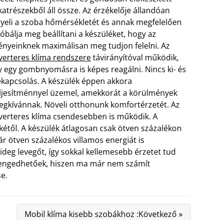
katrészekből áll össze. Az érzékelője állandóan
gyeli a szoba hőmérsékletét és annak megfelelően
óbálja meg beállítani a készüléket, hogy az
ényeinknek maximálisan meg tudjon felelni. Az
verteres klíma rendszere
távirányítóval működik,
y egy gombnyomásra is képes reagálni. Nincs ki- és
kapcsolás. A készülék éppen akkora
ljesítménnyel üzemel, amekkorát a körülmények
egkívánnak.
Növeli otthonunk komfortérzetét. Az
verteres klíma csendesebben is működik. A
kétől. A készülék átlagosan csak ötven százalékon
ár ötven százalékos villamos energiát is
ideg levegőt, így sokkal kellemesebb érzetet tud
gengedhetőek, hiszen ma már nem számít
e.
Mobil klíma kisebb szobákhoz :Következő »