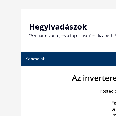
Skip
to
content
Hegyivadászok
"A vihar elvonul, és a táj ott van" – Elizabet
Kapcsolat
Az inverter
Posted 
Eg
te
Pr