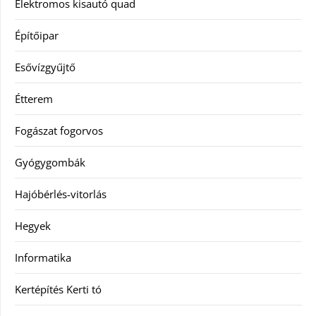
Elektromos kisautó quad
Építőipar
Esővízgyűjtő
Étterem
Fogászat fogorvos
Gyógygombák
Hajóbérlés-vitorlás
Hegyek
Informatika
Kertépítés Kerti tó