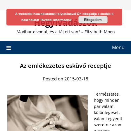
Skip
to
A weboldal használatának folytatásával Ön elfogadja a cookie-k
content
Hegyivadászok
Elfogadom
használatát
További információk
"A vihar elvonul, és a táj ott van" – Elizabeth Moon
Menu
Az emlékezetes esküvő receptje
Posted on 2015-03-18
Természetes,
hogy minden
pár valami
különlegeset,
valami egyedit
szeretne azon
a napon,