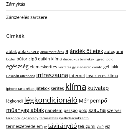
Zárnyitás
Zárszerelés zárcsere
Címkék
ajándék ötletek
ablak
ablakcsere
autógumi
ablakcsere árak
bútor
cipő
daikin klíma
bojler
diabetikus termékek
Egyedi póló
egészség
elemeskerites
gél lakk
Fordítás
gyulladáscsökkentő
infraszauna
internet
inverteres klíma
Használt ultrahang
klíma
kutyatáp
játékok
kerítés
Iphone tartozékok
légkondicionáló
Méhpempő
légkondi
műanyag ablak
szauna
napelem
pezsgő
póló
szerver
targonca jogosítvány
természetes gyulladáscsökkentő
távirányító
természetvédelem
téli gumi
víz
tv
VoIP