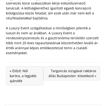
szervezés korai szakaszában kérje esküvőszervező
tanácsát. A költségkerethez igazított egyedi koncepció
kidolgozása közös feladat, ám ezek után már nem kell a
részfeladatokkal bajlódnia.
A Luxury Event szolgáltatásai a minőségben jelentik a
luxust és nem az árakban. A Luxury Event a
rendezvényszervezés és a gasztronómia területén szerzett
több mint 20 éves tapasztalatának köszönhetően kiváló ár-
érték aránnyal képes emlékezetessé tenni a családi
eseményeket.
« Előző: Női
Targoncás vizsgával raktáros
karóra, a legjobb
állás Budapesten :Következő »
ajándék