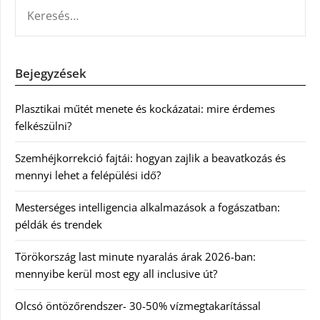
KERESÉS:
Bejegyzések
Plasztikai műtét menete és kockázatai: mire érdemes
felkészülni?
Szemhéjkorrekció fajtái: hogyan zajlik a beavatkozás és
mennyi lehet a felépülési idő?
Mesterséges intelligencia alkalmazások a fogászatban:
példák és trendek
Törökország last minute nyaralás árak 2026-ban:
mennyibe kerül most egy all inclusive út?
Olcsó öntözőrendszer- 30-50% vízmegtakarítással