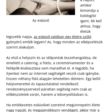
amikor
kimondja a
boldogító
Az esküvő
igent. Mi kell
ahhoz, hogy
életük
legszebb napja,
az esküvő valóban egy életre szóló
gyönyörű emlék legyen? Az, hogy minden az elképzelésük
szerint alakuljon.
Az első a helyszín és az időpontok összehangolása, de
emellett a catering, a fotós, a ceremóniamester és a
fellépők kiválasztása sem maradhat el. A legjobb, ha
ilyenkor nem az internet segítségét veszik csak igénybe,
hiszen néhány fotó alapján lehetetlen dönteni. Egy kellő
helyismerettel és tapasztalattal rendelkező
rendezvényszervező páratlan segítség nem csak az
előkészületek során, hanem a lebonyolításban is.
Ha emlékezetes esküvővel szeretné megünnepelni élete
nagy napját, és megajándékozni vendégeit, akkor már a