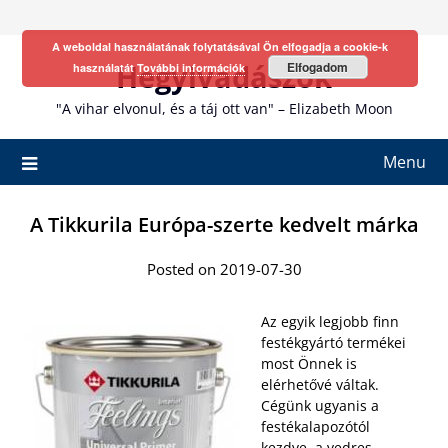
Skip
to
A weboldal használatának folytatásával Ön elfogadja a cookie-k
content
Hegyivadászok
Elfogadom
használatát
További információk
"A vihar elvonul, és a táj ott van" – Elizabeth Moon
Menu
A Tikkurila Európa-szerte kedvelt márka
Posted on 2019-07-30
Az egyik legjobb finn
festékgyártó termékei
most Önnek is
elérhetővé váltak.
Cégünk ugyanis a
festékalapozótól
kezdve, a vedres