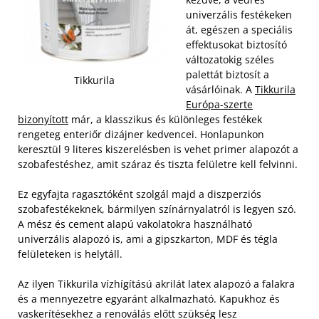
univerzális festékeken
át, egészen a speciális
effektusokat biztosító
változatokig széles
palettát biztosít a
Tikkurila
vásárlóinak. A
Tikkurila
Európa-szerte
bizonyított
már, a klasszikus és különleges festékek
rengeteg enteriőr dizájner kedvencei. Honlapunkon
keresztül 9 literes kiszerelésben is vehet primer alapozót a
szobafestéshez, amit száraz és tiszta felületre kell felvinni.
Ez egyfajta ragasztóként szolgál majd a diszperziós
szobafestékeknek, bármilyen színárnyalatról is legyen szó.
A mész és cement alapú vakolatokra használható
univerzális alapozó is, ami a gipszkarton, MDF és tégla
felületeken is helytáll.
Az ilyen Tikkurila vízhígítású akrilát latex alapozó a falakra
és a mennyezetre egyaránt alkalmazható. Kapukhoz és
vaskerítésekhez a renoválás előtt szükség lesz