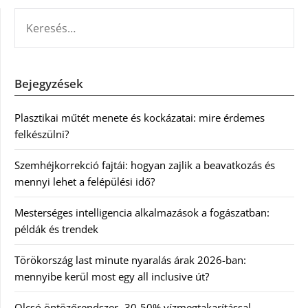
KERESÉS:
Bejegyzések
Plasztikai műtét menete és kockázatai: mire érdemes
felkészülni?
Szemhéjkorrekció fajtái: hogyan zajlik a beavatkozás és
mennyi lehet a felépülési idő?
Mesterséges intelligencia alkalmazások a fogászatban:
példák és trendek
Törökország last minute nyaralás árak 2026-ban:
mennyibe kerül most egy all inclusive út?
Olcsó öntözőrendszer- 30-50% vízmegtakarítással