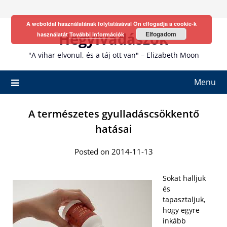
Skip
to
A weboldal használatának folytatásával Ön elfogadja a cookie-k
content
Hegyivadászok
Elfogadom
használatát
További információk
"A vihar elvonul, és a táj ott van" – Elizabeth Moon
Menu
A természetes gyulladáscsökkentő
hatásai
Posted on 2014-11-13
Sokat halljuk
és
tapasztaljuk,
hogy egyre
inkább