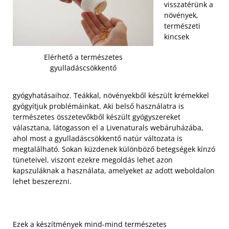
visszatérünk a
növények,
természeti
kincsek
Elérhető a természetes
gyulladáscsökkentő
gyógyhatásaihoz. Teákkal, növényekből készült krémekkel
gyógyítjuk problémáinkat. Aki belső használatra is
természetes összetevőkből készült gyógyszereket
választana, látogasson el a Livenaturals webáruházába,
ahol most a gyulladáscsökkentő natúr változata is
megtalálható. Sokan küzdenek különböző betegségek kínzó
tüneteivel, viszont ezekre megoldás lehet azon
kapszuláknak a használata, amelyeket az adott weboldalon
lehet beszerezni.
Ezek a készítmények mind-mind természetes