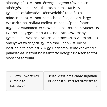
alapanyagúak, viszont lényeges nagyon részletesen
átböngészni a hozzájuk tartozó leírásokat is. A
gyulladáscsökkentővel könnyedebbé tehetőek a
mindennapok, viszont nem lehet elfelejteni azt, hogy
ezeknek a használata mellett, mindenképpen fontos
figyelni a vitaminok természetes útón történő bevitelére is.
Ez azért lényeges, mert a Livenaturals készítményei
gyorsan felszívódnak, viszont a természetes vitaminoknak,
amelyeket zöldségek, gyümölcsök útján viszünk be,
lassúbb a felbomlásuk. A gyulladáscsökkentő csökkenti a
panaszokat, viszont hosszantartó betegség esetén fontos
orvoshoz fordulni.
« Előző: Inverteres
Belső kétszintes eladó ingatlan
klíma a téli
Budapest 5. kerület :Következő
fűtéshez?
»