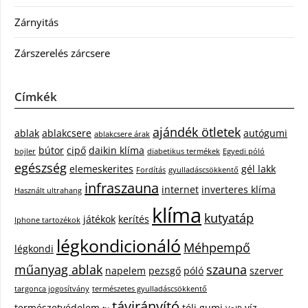
Zárnyitás
Zárszerelés zárcsere
Címkék
ajándék ötletek
ablak
ablakcsere
autógumi
ablakcsere árak
bútor
cipő
daikin klíma
bojler
diabetikus termékek
Egyedi póló
egészség
elemeskerites
gél lakk
Fordítás
gyulladáscsökkentő
infraszauna
internet
inverteres klíma
Használt ultrahang
klíma
kutyatáp
játékok
kerítés
Iphone tartozékok
légkondicionáló
Méhpempő
légkondi
műanyag ablak
szauna
napelem
pezsgő
póló
szerver
targonca jogosítvány
természetes gyulladáscsökkentő
távirányító
természetvédelem
téli gumi
víz