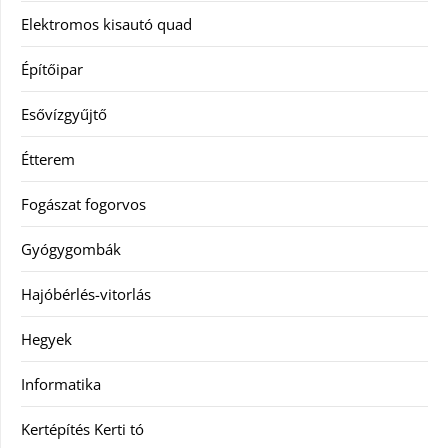
Elektromos kisautó quad
Építőipar
Esővízgyűjtő
Étterem
Fogászat fogorvos
Gyógygombák
Hajóbérlés-vitorlás
Hegyek
Informatika
Kertépítés Kerti tó