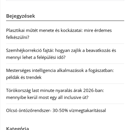
Bejegyzések
Plasztikai műtét menete és kockázatai: mire érdemes
felkészülni?
Szemhéjkorrekció fajtái: hogyan zajlik a beavatkozás és
mennyi lehet a felépülési idő?
Mesterséges intelligencia alkalmazások a fogászatban:
példák és trendek
Törökország last minute nyaralás árak 2026-ban:
mennyibe kerül most egy all inclusive út?
Olcsó öntözőrendszer- 30-50% vízmegtakarítással
Kategória