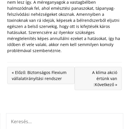
nem lesz így.
A méreganyagok a vastagbélben
halmozódnak fel, ahol emésztési panaszokat, tápanyag-
felszívódási nehézségeket okoznak. Amennyiben a
toxinoknak van rá idejük, képesek a bélrendszerből eljutni
egészen a belső szervekig, hogy ott is kifejtésék káros
hatásukat. Szerencsére az ilyenkor szükséges
méregtelenítés képes annullálni ezeket a hatásokat, így ha
időben él vele valaki, akkor nem kell semmilyen komoly
problémával szembenéznie.
« Előző: Biztonságos Flexium
A klíma akció
vállalatirányítási rendszer
értünk van
:Következő »
KERESÉS: