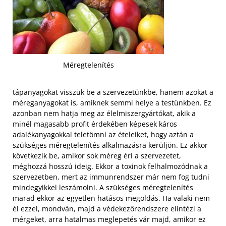
Méregtelenítés
tápanyagokat visszük be a szervezetünkbe, hanem azokat a
méreganyagokat is, amiknek semmi helye a testünkben. Ez
azonban nem hatja meg az élelmiszergyártókat, akik a
minél magasabb profit érdekében képesek káros
adalékanyagokkal teletömni az ételeiket, hogy aztán a
szükséges méregtelenítés alkalmazásra kerüljön. Ez akkor
következik be, amikor sok méreg éri a szervezetet,
méghozzá hosszú ideig. Ekkor a toxinok felhalmozódnak a
szervezetben, mert az immunrendszer már nem fog tudni
mindegyikkel leszámolni. A szükséges méregtelenítés
marad ekkor az egyetlen hatásos megoldás. Ha valaki nem
él ezzel, mondván, majd a védekezőrendszere elintézi a
mérgeket, arra hatalmas meglepetés vár majd, amikor ez