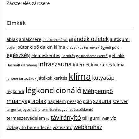
Zárszerelés zárcsere
Címkék
ajándék ötletek
ablak
ablakcsere
autógumi
ablakcsere árak
bútor
cipő
daikin klíma
bojler
diabetikus termékek
Egyedi póló
egészség
elemeskerites
gél lakk
Fordítás
gyulladáscsökkentő
infraszauna
internet
inverteres klíma
Használt ultrahang
klíma
kutyatáp
játékok
kerítés
Iphone tartozékok
légkondicionáló
Méhpempő
légkondi
műanyag ablak
szauna
napelem
pezsgő
póló
szerver
targonca jogosítvány
természetes gyulladáscsökkentő
távirányító
természetvédelem
téli gumi
víz
tv
VoIP
webáruház
vízlágyító berendezés
víztisztító