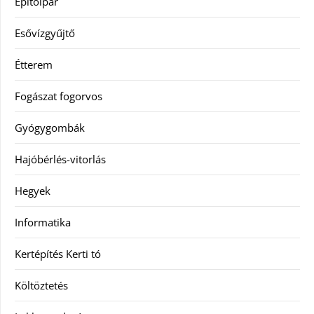
Építőipar
Esővízgyűjtő
Étterem
Fogászat fogorvos
Gyógygombák
Hajóbérlés-vitorlás
Hegyek
Informatika
Kertépítés Kerti tó
Költöztetés