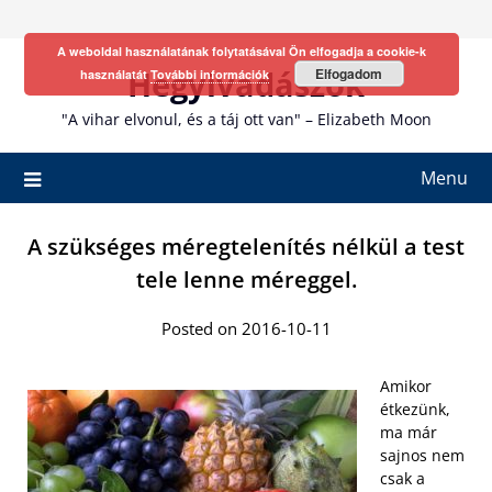
Skip
to
A weboldal használatának folytatásával Ön elfogadja a cookie-k
content
Hegyivadászok
Elfogadom
használatát
További információk
"A vihar elvonul, és a táj ott van" – Elizabeth Moon
Menu
A szükséges méregtelenítés nélkül a test
tele lenne méreggel.
Posted on 2016-10-11
Amikor
étkezünk,
ma már
sajnos nem
csak a