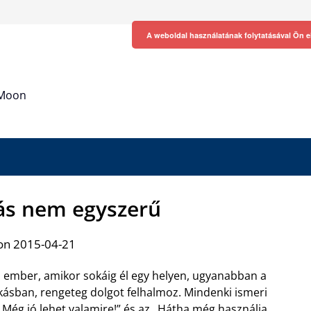
A weboldal használatának folytatásával Ön e
h Moon
tás nem egyszerű
on 2015-04-21
 ember, amikor sokáig él egy helyen, ugyanabban a
kásban, rengeteg dolgot felhalmoz. Mindenki ismeri
„Még jó lehet valamire!” és az „Hátha még használja