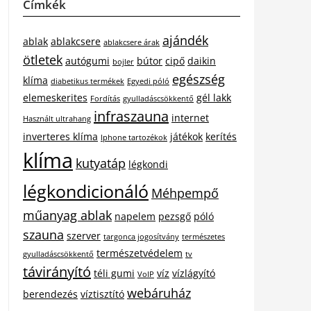
Címkék
ajándék
ablak
ablakcsere
ablakcsere árak
ötletek
autógumi
bútor
cipő
daikin
bojler
egészség
klíma
diabetikus termékek
Egyedi póló
elemeskerites
gél lakk
Fordítás
gyulladáscsökkentő
infraszauna
internet
Használt ultrahang
inverteres klíma
játékok
kerítés
Iphone tartozékok
klíma
kutyatáp
légkondi
légkondicionáló
Méhpempő
műanyag ablak
napelem
pezsgő
póló
szauna
szerver
targonca jogosítvány
természetes
természetvédelem
gyulladáscsökkentő
tv
távirányító
téli gumi
víz
vízlágyító
VoIP
webáruház
berendezés
víztisztító