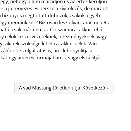
megy, nehogy a lom maradjon és az érték kerüljön
e a jó tervezés és persze a kivitelezés, de maradt
a bizonyos megtöltött dobozok, zsákok, egyéb
gy menniük kell? Biztosan lesz olyan, ami mehet a
lható, csak már nem az Ön számára, akkor tehát
ony célokra szervezeteknek, intézményeknek, vagy
t akinek szüksége lehet rá, akkor nekik. Van
izálódott
szolgáltatás is, ami lebonyolítja a
kár egy árverés formájában is, vagy elszállítják
A vad Mustang töretlen útja :Következő »