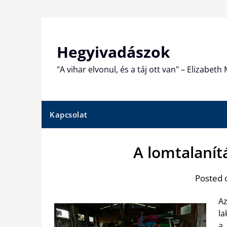
Skip
to
content
Hegyivadászok
"A vihar elvonul, és a táj ott van" – Elizabet
Kapcsolat
A lomtalaní
Posted 
Az
la
a 