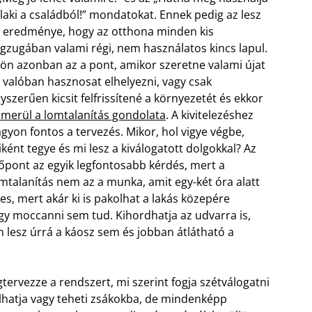
laki a családból!” mondatokat. Ennek pedig az lesz
 eredménye, hogy az otthona minden kis
gzugában valami régi, nem használatos kincs lapul.
jön azonban az a pont, amikor szeretne valami újat
 valóban hasznosat elhelyezni, vagy csak
yszerűen kicsit felfrissítené a környezetét és ekkor
lmerül a lomtalanítás gondolata
. A kivitelezéshez
gyon fontos a tervezés. Mikor, hol vigye végbe,
ként tegye és mi lesz a kiválogatott dolgokkal? Az
őpont az egyik legfontosabb kérdés, mert a
mtalanítás nem az a munka, amit egy-két óra alatt
es, mert akár ki is pakolhat a lakás közepére
gy moccanni sem tud. Kihordhatja az udvarra is,
 lesz úrrá a káosz sem és jobban átlátható a
tervezze a rendszert, mi szerint fogja szétválogatni
lhatja vagy teheti zsákokba, de mindenképp