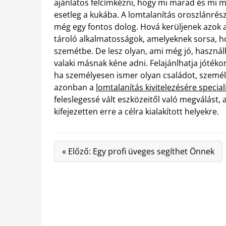
ajánlatos felcímkézni, hogy mi marad és mi 
esetleg a kukába. A lomtalanítás oroszlánrész
még egy fontos dolog. Hová kerüljenek azok 
tároló alkalmatosságok, amelyeknek sorsa, ho
szemétbe. De lesz olyan, ami még jó, haszná
valaki másnak kéne adni. Felajánlhatja jóték
ha személyesen ismer olyan családot, személy
azonban a
lomtalanítás kivitelezésére special
feleslegessé vált eszközeitől való megválást, a
kifejezetten erre a célra kialakított helyekre.
« Előző: Egy profi üveges segíthet Önnek