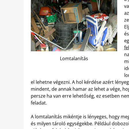
va
az
ze
El
és
eg
fe
na
Lomtalanítás
mi
id
lo
el lehetne végezni. A hol kérdése azért lényeg
mindent, de annak hamar az lehet a vége, ho
persze ha van erre lehetőség, ez esetben nem
feladat.
A lomtalanítás mikéntje is lényeges, hogy meg
és milyen tároló egységekbe. Például dobozo