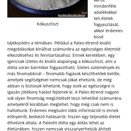
mindenféle
adalékokkal
teli ételek
Kókuszliszt
fogyasztását,
akkor érdemes
kissé
tájékozódni a témában. Például a Paleo étrend kiváló
megoldásokat kínálhat számunkra az egészséges életmód
elkezdéséhez és fenntartásához. Ennek keretében, egy
igencsak ízletes és kiváló alapanyag a kókuszliszt, ami a
diéta során bármikor fogyasztható. Ízletes sütemények és
más finomabbnál – finomabb fogások készíthetőek belőle,
amelyek segítségével nemcsak jókat ehetünk, de még
abban is biztosak lehetünk, hogy ezek az egészségre is
igazán jótékony hatást fejtenek ki.
A Paleo étrend nagyon
sok olyan finomság megízlelését teszi lehetővé számunkra,
amelyekről korábban meglehet, hogy még csak nem is
hallottunk. Érdemes megtudni több információt is ennek
előnyeiről, kedvező hatásairól, hiszen egy teljesebb életet
élhetünk általa. A Paleolit diéta egy áldás lehet az
életünkben, hiszen nemcsak visszanyerhetjük áhított