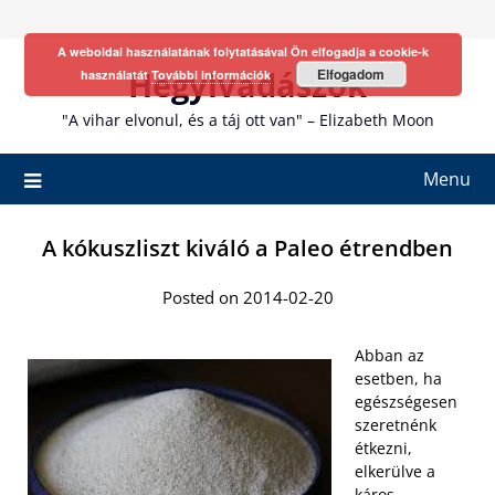
Skip
to
A weboldal használatának folytatásával Ön elfogadja a cookie-k
content
Hegyivadászok
Elfogadom
használatát
További információk
"A vihar elvonul, és a táj ott van" – Elizabeth Moon
Menu
A kókuszliszt kiváló a Paleo étrendben
Posted on 2014-02-20
Abban az
esetben, ha
egészségesen
szeretnénk
étkezni,
elkerülve a
káros,