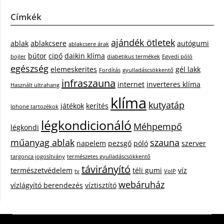
Címkék
ajándék ötletek
ablak
ablakcsere
autógumi
ablakcsere árak
bútor
cipő
daikin klíma
bojler
diabetikus termékek
Egyedi póló
egészség
elemeskerites
gél lakk
Fordítás
gyulladáscsökkentő
infraszauna
internet
inverteres klíma
Használt ultrahang
klíma
kutyatáp
játékok
kerítés
Iphone tartozékok
légkondicionáló
Méhpempő
légkondi
műanyag ablak
szauna
napelem
pezsgő
póló
szerver
targonca jogosítvány
természetes gyulladáscsökkentő
távirányító
természetvédelem
téli gumi
víz
tv
VoIP
webáruház
vízlágyító berendezés
víztisztító