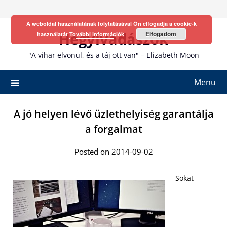
Skip
to
A weboldal használatának folytatásával Ön elfogadja a cookie-k
content
Hegyivadászok
Elfogadom
használatát
További információk
"A vihar elvonul, és a táj ott van" – Elizabeth Moon
Menu
A jó helyen lévő üzlethelyiség garantálja
a forgalmat
Posted on 2014-09-02
Sokat