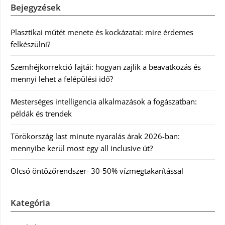
Bejegyzések
Plasztikai műtét menete és kockázatai: mire érdemes
felkészülni?
Szemhéjkorrekció fajtái: hogyan zajlik a beavatkozás és
mennyi lehet a felépülési idő?
Mesterséges intelligencia alkalmazások a fogászatban:
példák és trendek
Törökország last minute nyaralás árak 2026-ban:
mennyibe kerül most egy all inclusive út?
Olcsó öntözőrendszer- 30-50% vízmegtakarítással
Kategória