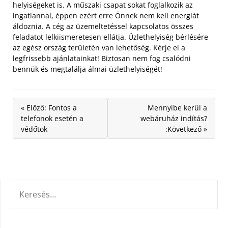
helyiségeket is. A műszaki csapat sokat foglalkozik az
ingatlannal, éppen ezért erre Önnek nem kell energiát
áldoznia. A cég az üzemeltetéssel kapcsolatos összes
feladatot lelkiismeretesen ellátja. Üzlethelyiség bérlésére
az egész ország területén van lehetőség. Kérje el a
legfrissebb ajánlatainkat! Biztosan nem fog csalódni
bennük és megtalálja álmai üzlethelyiségét!
« Előző: Fontos a
Mennyibe kerül a
telefonok esetén a
webáruház indítás?
védőtok
:Következő »
KERESÉS: