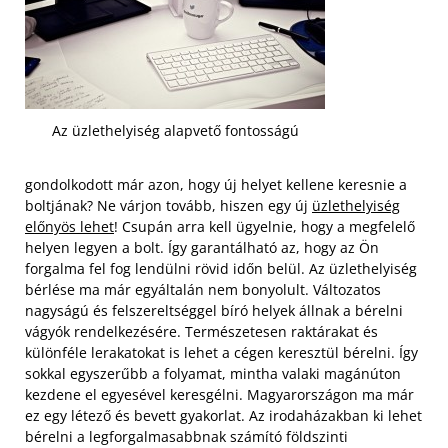
Az üzlethelyiség alapvető fontosságú
gondolkodott már azon, hogy új helyet kellene keresnie a
boltjának? Ne várjon tovább, hiszen egy új
üzlethelyiség
előnyös lehet
! Csupán arra kell ügyelnie, hogy a megfelelő
helyen legyen a bolt. Így garantálható az, hogy az Ön
forgalma fel fog lendülni rövid időn belül. Az üzlethelyiség
bérlése ma már egyáltalán nem bonyolult. Változatos
nagyságú és felszereltséggel bíró helyek állnak a bérelni
vágyók rendelkezésére. Természetesen raktárakat és
különféle lerakatokat is lehet a cégen keresztül bérelni. Így
sokkal egyszerűbb a folyamat, mintha valaki magánúton
kezdene el egyesével keresgélni. Magyarországon ma már
ez egy létező és bevett gyakorlat.
Az irodaházakban ki lehet
bérelni a legforgalmasabbnak számító földszinti