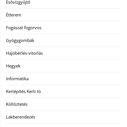
Esővízgyűjtő
Étterem
Fogászat fogorvos
Gyógygombák
Hajóbérlés-vitorlás
Hegyek
Informatika
Kertépítés Kerti tó
Költöztetés
Lakberendezés