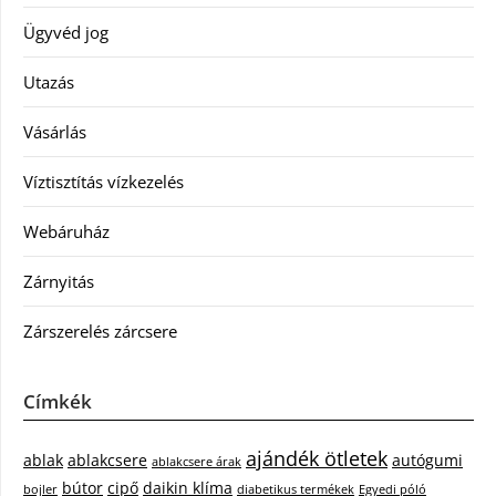
Ügyvéd jog
Utazás
Vásárlás
Víztisztítás vízkezelés
Webáruház
Zárnyitás
Zárszerelés zárcsere
Címkék
ajándék ötletek
ablak
ablakcsere
autógumi
ablakcsere árak
bútor
cipő
daikin klíma
bojler
diabetikus termékek
Egyedi póló