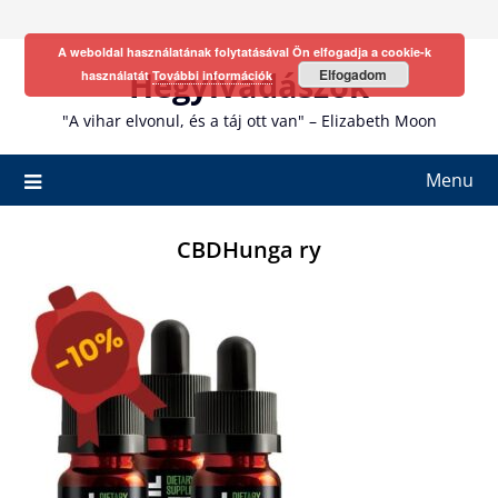
Skip
to
A weboldal használatának folytatásával Ön elfogadja a cookie-k
content
Hegyivadászok
Elfogadom
használatát
További információk
"A vihar elvonul, és a táj ott van" – Elizabeth Moon
Menu
CBDHunga ry