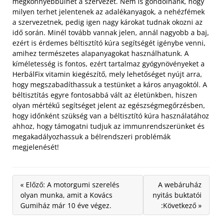
megkönnyebbülhet a szervezet. Nem is gondolnánk, hogy
milyen terhet jelentenek az adalékanyagok, a nehézfémek
a szervezetnek, pedig igen nagy károkat tudnak okozni az
idő során. Minél tovább vannak jelen, annál nagyobb a baj,
ezért is érdemes béltisztító kúra segítségét igénybe venni,
amihez természetes alapanyagokat használhatunk.
A
kíméletesség is fontos, ezért tartalmaz gyógynövényeket a
HerbálFix vitamin kiegészítő, mely lehetőséget nyújt arra,
hogy megszabadíthassuk a testünket a káros anyagoktól. A
béltisztítás egyre fontosabbá vált az életünkben, hiszen
olyan mértékű segítséget jelent az egészségmegőrzésben,
hogy időnként szükség van a béltisztító kúra használatához
ahhoz, hogy támogatni tudjuk az immunrendszerünket és
megakadályozhassuk a bélrendszeri problémák
megjelenését!
« Előző: A motorgumi szerelés
A webáruház
olyan munka, amit a Kovács
nyitás buktatói
Gumiház már 10 éve végez.
:Következő »