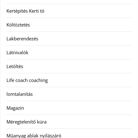
Kertépítés Kerti tó
Költöztetés
Lakberendezés
Látnivalók
Letöltés
Life coach coaching
lomtalanítás
Magazin
Méregtelenítő kúra
Műanyag ablak nyílászáró