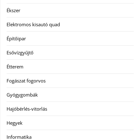
Ékszer
Elektromos kisautó quad
Építőipar
Esővízgyűjtő
Étterem
Fogászat fogorvos
Gyógygombák
Hajóbérlés-vitorlás
Hegyek
Informatika