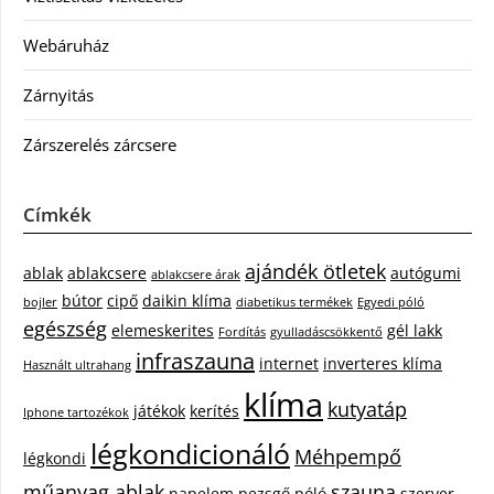
Webáruház
Zárnyitás
Zárszerelés zárcsere
Címkék
ajándék ötletek
ablak
ablakcsere
autógumi
ablakcsere árak
bútor
cipő
daikin klíma
bojler
diabetikus termékek
Egyedi póló
egészség
elemeskerites
gél lakk
Fordítás
gyulladáscsökkentő
infraszauna
internet
inverteres klíma
Használt ultrahang
klíma
kutyatáp
játékok
kerítés
Iphone tartozékok
légkondicionáló
Méhpempő
légkondi
műanyag ablak
szauna
napelem
pezsgő
póló
szerver